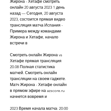
Жирона - Хетафе смотреть 
онлайн 20 августа 2023 1 день 
назад — Сегодня, 20 августа 
2023, состоится прямая видео 
трансляция матча Испания - 
Примера между командами 
Жирона и Хетафе, начало 
встречи в
Смотреть онлайн Жирона vs 
Хетафе прямая трансляция 
20.08 Полная статистика 
матчей. Смотреть онлайн 
трансляции на своем гаджете. 
Матч Жирона - Хетафе онлайн 
в прямом эфире на azscore.ru 
начнется вовремя и
2023 Время начала матча: 20:00 