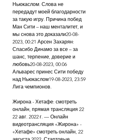
Ньюкаслом: Слова не 
передадут моей благодарности 
за такую игру. Причина побед 
Ман Сити – наш менталитет, и 
мы снова это доказали20-08-
2023, 00:21 Арсен Захарян: 
Спасибо Динамо за все – за 
шанс, терпение, доверие и 
любовь20-08-2023, 00:06 
Альварес принес Сити победу 
над Ньюкаслом19-08-2023, 23:59 
Лига чемпионов.
Жирона - Хетафе: смотреть 
онлайн, прямая трансляция 22 
22 авг. 2022 г. — Онлайн 
видеотрансляция «Жирона» - 
«Хетафе» смотреть онлайн, 22 
августа 2022. Стартовые 