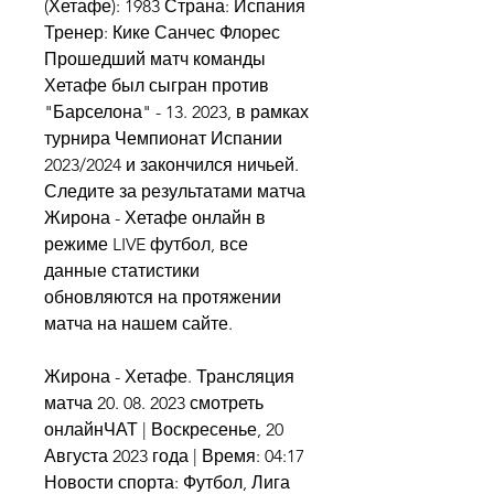
(Хетафе): 1983 Страна: Испания 
Тренер: Кике Санчес Флорес 
Прошедший матч команды 
Хетафе был сыгран против 
"Барселона" - 13. 2023, в рамках 
турнира Чемпионат Испании 
2023/2024 и закончился ничьей. 
Следите за результатами матча 
Жирона - Хетафе онлайн в 
режиме LIVE футбол, все 
данные статистики 
обновляются на протяжении 
матча на нашем сайте.
Жирона - Хетафе. Трансляция 
матча 20. 08. 2023 смотреть 
онлайнЧАТ | Воскресенье, 20 
Августа 2023 года | Время: 04:17 
Новости спорта: Футбол, Лига 