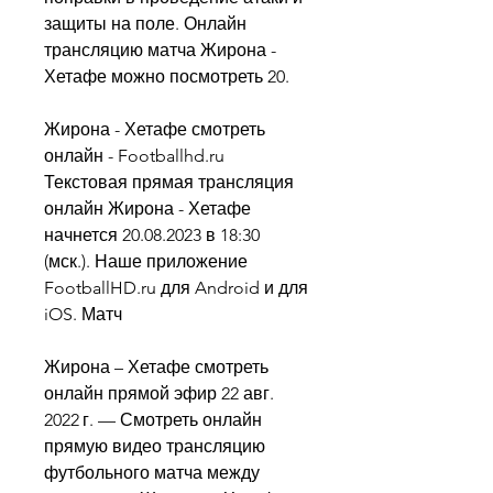
защиты на поле. Онлайн 
трансляцию матча Жирона - 
Хетафе можно посмотреть 20.
Жирона - Хетафе смотреть 
онлайн - Footballhd.ru 
Текстовая прямая трансляция 
онлайн Жирона - Хетафе 
начнется 20.08.2023 в 18:30 
(мск.). Наше приложение 
FootballHD.ru для Android и для 
iOS. Матч
Жирона – Хетафе смотреть 
онлайн прямой эфир 22 авг. 
2022 г. — Смотреть онлайн 
прямую видео трансляцию 
футбольного матча между 