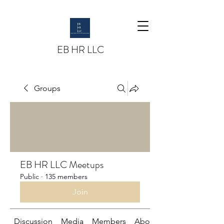
EB HR LLC
Groups
EB HR LLC Meetups
Public
·
135 members
Join
Discussion
Media
Members
About