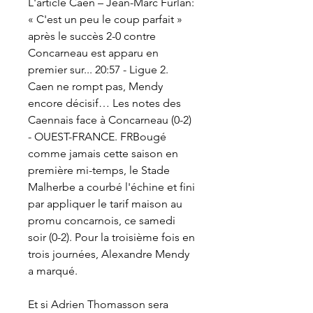
L'article Caen – Jean-Marc Furlan: 
« C'est un peu le coup parfait » 
après le succès 2-0 contre 
Concarneau est apparu en 
premier sur... 20:57 - Ligue 2. 
Caen ne rompt pas, Mendy 
encore décisif… Les notes des 
Caennais face à Concarneau (0-2) 
- OUEST-FRANCE. FRBougé 
comme jamais cette saison en 
première mi-temps, le Stade 
Malherbe a courbé l'échine et fini 
par appliquer le tarif maison au 
promu concarnois, ce samedi 
soir (0-2). Pour la troisième fois en 
trois journées, Alexandre Mendy 
a marqué.
Et si Adrien Thomasson sera 