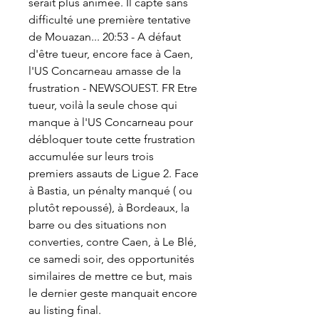
serait plus animée. Il capte sans 
difficulté une première tentative 
de Mouazan... 20:53 - A défaut 
d'être tueur, encore face à Caen, 
l'US Concarneau amasse de la 
frustration - NEWSOUEST. FR Etre 
tueur, voilà la seule chose qui 
manque à l'US Concarneau pour 
débloquer toute cette frustration 
accumulée sur leurs trois 
premiers assauts de Ligue 2. Face 
à Bastia, un pénalty manqué ( ou 
plutôt repoussé), à Bordeaux, la 
barre ou des situations non 
converties, contre Caen, à Le Blé, 
ce samedi soir, des opportunités 
similaires de mettre ce but, mais 
le dernier geste manquait encore 
au listing final.