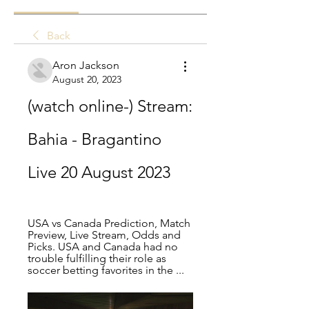
Back
Aron Jackson
August 20, 2023
(watch online-) Stream: 
Bahia - Bragantino 
Live 20 August 2023
USA vs Canada Prediction, Match 
Preview, Live Stream, Odds and 
Picks. USA and Canada had no 
trouble fulfilling their role as 
soccer betting favorites in the ...