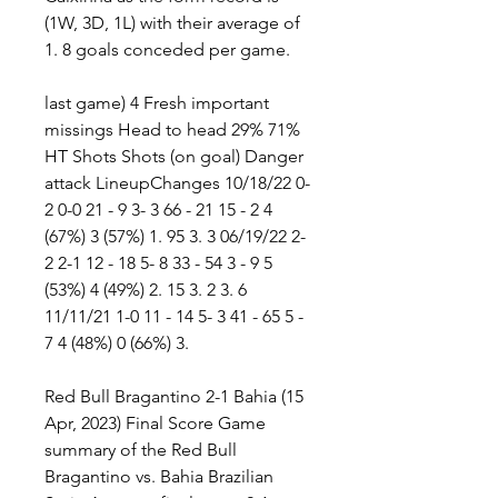
(1W, 3D, 1L) with their average of 
1. 8 goals conceded per game.
last game) 4 Fresh important 
missings Head to head 29% 71% 
HT Shots Shots (on goal) Danger 
attack LineupChanges 10/18/22 0-
2 0-0 21 - 9 3- 3 66 - 21 15 - 2 4 
(67%) 3 (57%) 1. 95 3. 3 06/19/22 2-
2 2-1 12 - 18 5- 8 33 - 54 3 - 9 5 
(53%) 4 (49%) 2. 15 3. 2 3. 6 
11/11/21 1-0 11 - 14 5- 3 41 - 65 5 - 
7 4 (48%) 0 (66%) 3.
Red Bull Bragantino 2-1 Bahia (15 
Apr, 2023) Final Score Game 
summary of the Red Bull 
Bragantino vs. Bahia Brazilian 