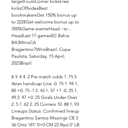
targetFoulsCorner kicksFree 
kicksOffsidesBest 
bookmakersGet 150% bonus up 
to 222€Get welcome bonus up to 
350%Game eventsHead - to - 
HeadLast 17 gamesEC Bahia 
BA3WinsCA 
Bragantino7WinsBrazil. Copa 
Paulista. Saturday, 15 April, 
2023Brazil.
8 3. 4 4. 2 Pre match odds 1. 75 5 
Asian handicap Line -0. 75 1. 94 1. 
80 +0. 75 -1 2. 43 1. 57 +1 -0. 25 1. 
49 2. 47 +0. 25 Goals Under Over 
2. 5 1. 62 2. 25 Corners 10. 88 1. 93 
Lineups Status: Confirmed lineup 
Bragantino Santos Missings CB 3 
36 Ortiz 181‘ 0+0 CM 22 Raul 0‘ LB 