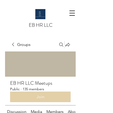
EB HR LLC
Groups
EB HR LLC Meetups
Public
·
135 members
Join
Discussion
Media
Members
About