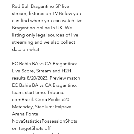
Red Bull Bragantino SP live 
stream, fixtures on TV Below you 
can find where you can watch live 
Bragantino online in UK. We 
listing only legal sources of live 
streaming and we also collect 
data on what
EC Bahia BA vs CA Bragantino: 
Live Score, Stream and H2H 
results 8/20/2023. Preview match 
EC Bahia BA vs CA Bragantino, 
team, start time. Tribuna. 
comBrazil. Copa Paulista20 
Matchday, Stadium: Itaipava 
Arena Fonte 
NovaStatisticsPossessionShots 
on targetShots off 