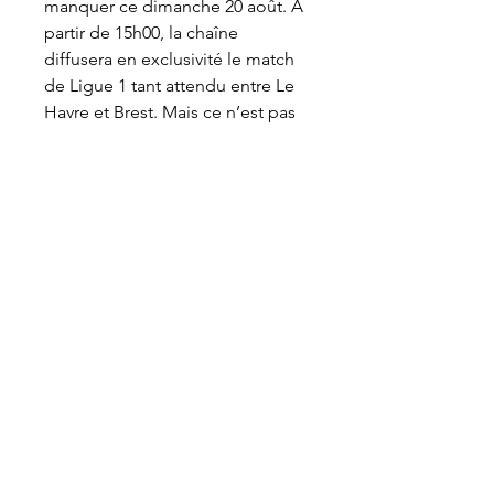
manquer ce dimanche 20 août. À 
partir de 15h00, la chaîne 
diffusera en exclusivité le match 
de Ligue 1 tant attendu entre Le 
Havre et Brest. Mais ce n’est pas 
tout! Les abonnés d’Amazon 
Prime Video bénéficieront non 
seulement d’une retransmission 
télévisée en HD, mais auront 
aussi l’opportunité de streamer la 
rencontre en toute légalité via la 
plateforme de streaming de la 
chaîne.
Le Havre vs Brest : match Foot 
Direct 20 août 2023 15:00 Quelle 
est la date et l'horaire du match 
Le Havre Brest ? Match à suivre en 
live sur Footdirect le 20 août 