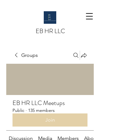
EB HR LLC
Groups
EB HR LLC Meetups
Public
·
135 members
Join
Discussion
Media
Members
About