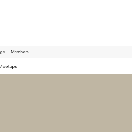
age
Members
Meetups