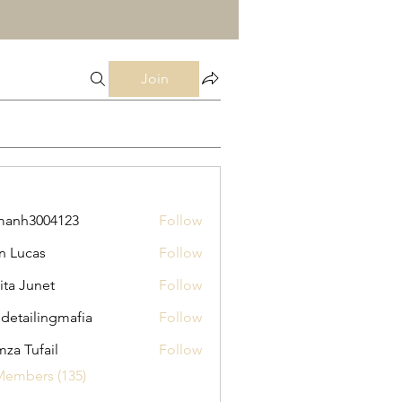
Join
manh3004123
Follow
3004123
n Lucas
Follow
ita Junet
Follow
 detailingmafia
Follow
za Tufail
Follow
Members (135)