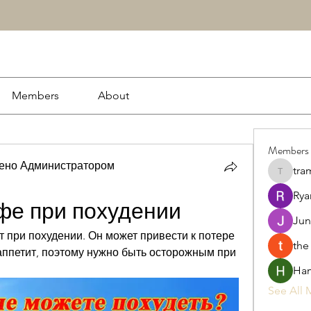
Members
About
Members
рено Администратором
tra
tramanh
Rya
фе при похудении
Jun
 при похудении. Он может привести к потере 
the
аппетит, поэтому нужно быть осторожным при 
Ham
See All 