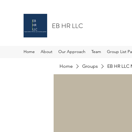
EB HR LLC
Home
About
Our Approach
Team
Group List P
Home
Groups
EB HR LLC 