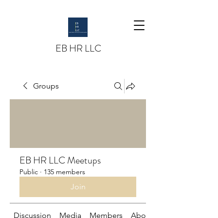
EB HR LLC
Groups
EB HR LLC Meetups
Public
·
135 members
Join
Discussion
Media
Members
About