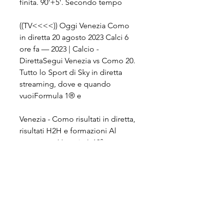
finita. 90'+5'. Secondo tempo
((TV<<<<)) Oggi Venezia Como 
in diretta 20 agosto 2023 Calci 6 
ore fa — 2023 | Calcio - 
DirettaSegui Venezia vs Como 20. 
Tutto lo Sport di Sky in diretta 
streaming, dove e quando 
vuoiFormula 1® e
Venezia - Como risultati in diretta, 
risultati H2H e formazioni Al 
momento, Venezia è 19°, mentre 
Como è 4° in classifica. Stai 
cercando un confronto tra i 
migliori giocatori delle due 
squadre? Il sistema di
00 - Venezia vs Cosenzaore 20. 30 