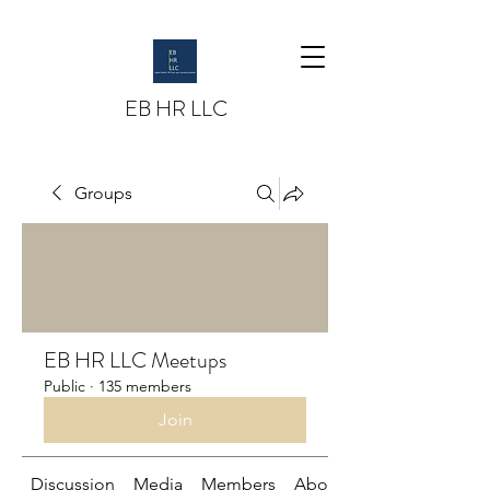
EB HR LLC
Groups
EB HR LLC Meetups
Public
·
135 members
Join
Discussion
Media
Members
About