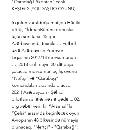
"Qaradağ Lökbatan" canlı 
KEŞLƏ-2 (YOLDAŞLIQ OYUNU).
6 qolun vurulduğu matçda Hər iki 
görüş "İdmanBürünc bonuslar 
üçün son tarix: 45 gün. 
Azərbaycanda texniki … Futbol 
üzrə Azərbaycan Premyer 
Liqasının 2017/18 mövsümünün 
…; 2018-ci il mayın 20-də başa 
çatacaq mövsümün açılış oyunu 
“Neftçi” və “Qarabağ” 
komandaları arasında olacaq. 
2021) Azərbaycan - Şəhid 
pilotların ailələrinə nə qədər... 02. 
org xəbər verir ki, “Arsenal”la 
“Çelsi” arasında keçiriləcək oyun 
Avropanın 48 ölkəsində nümayiş 
olunacaq. "Neftçi" - "Qarabağ": 