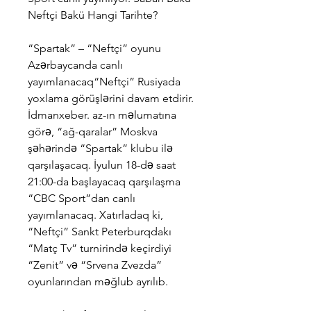
Neftçi Bakü Hangi Tarihte?
“Spartak” – “Neftçi” oyunu 
Azərbaycanda canlı 
yayımlanacaq“Neftçi” Rusiyada 
yoxlama görüşlərini davam etdirir. 
İdmanxeber. az-ın məlumatına 
görə, “ağ-qaralar” Moskva 
şəhərində “Spartak” klubu ilə 
qarşılaşacaq. İyulun 18-də saat 
21:00-da başlayacaq qarşılaşma 
“CBC Sport”dan canlı 
yayımlanacaq. Xatırladaq ki, 
“Neftçi” Sankt Peterburqdakı 
“Matç Tv” turnirində keçirdiyi 
“Zenit” və “Srvena Zvezda” 
oyunlarından məğlub ayrılıb.