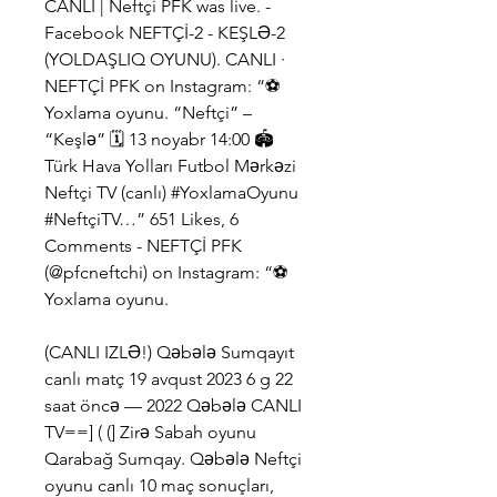
CANLI | Neftçi PFK was live. - 
Facebook NEFTÇİ-2 - KEŞLƏ-2 
(YOLDAŞLIQ OYUNU). CANLI · 
NEFTÇİ PFK on Instagram: “⚽️ 
Yoxlama oyunu. “Neftçi” – 
“Keşlə” 🗓️ 13 noyabr 14:00 🏟️ 
Türk Hava Yolları Futbol Mərkəzi 
Neftçi TV (canlı) #YoxlamaOyunu 
#NeftçiTV…” 651 Likes, 6 
Comments - NEFTÇİ PFK 
(@pfcneftchi) on Instagram: “⚽️ 
Yoxlama oyunu.
(CANLI IZLƏ!) Qəbələ Sumqayıt 
canlı matç 19 avqust 2023 6 g 22 
saat öncə — 2022 Qəbələ CANLI 
TV==] ( (] Zirə Sabah oyunu 
Qarabağ Sumqay. Qəbələ Neftçi 
oyunu canlı 10 maç sonuçları, 