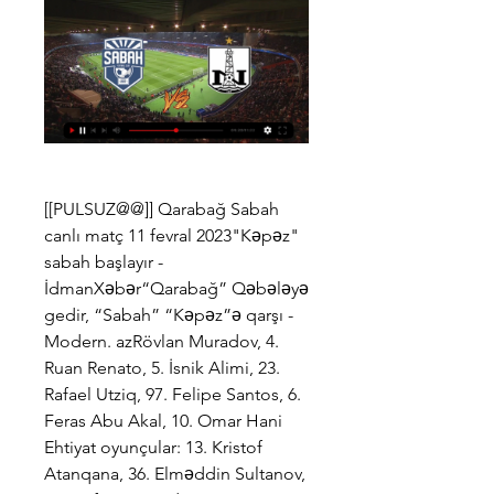
[[PULSUZ@@]] Qarabağ Sabah 
canlı matç 11 fevral 2023"Kəpəz" 
sabah başlayır - 
İdmanXəbər“Qarabağ” Qəbələyə 
gedir, “Sabah” “Kəpəz”ə qarşı - 
Modern. azRövlan Muradov, 4. 
Ruan Renato, 5. İsnik Alimi, 23. 
Rafael Utziq, 97. Felipe Santos, 6. 
Feras Abu Akal, 10. Omar Hani 
Ehtiyat oyunçular: 13. Kristof 
Atanqana, 36. Elməddin Sultanov, 