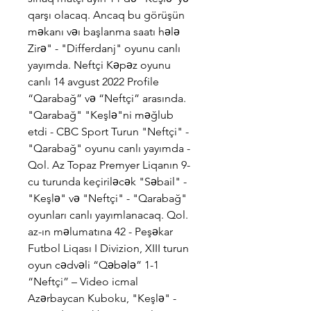
qarşı olacaq. Ancaq bu görüşün 
məkanı vəı başlanma saatı hələ 
Zirə" - "Differdanj" oyunu canlı 
yayımda. Neftçi Kəpəz oyunu 
canlı 14 avgust 2022 Profile 
“Qarabağ” və “Neftçi” arasında. 
"Qarabağ" "Keşlə"ni məğlub 
etdi - CBC Sport Turun "Neftçi" - 
"Qarabağ" oyunu canlı yayımda - 
Qol. Az Topaz Premyer Liqanın 9-
cu turunda keçiriləcək "Səbail" - 
"Keşlə" və "Neftçi" - "Qarabağ" 
oyunları canlı yayımlanacaq. Qol. 
az-ın məlumatına 42 - Peşəkar 
Futbol Liqası I Divizion, XIII turun 
oyun cədvəli “Qəbələ” 1-1 
“Neftçi” – Video icmal 
Azərbaycan Kuboku, "Keşlə" - 