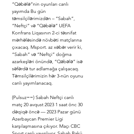
“Qəbələ”nin oyunları canlı 
yayımda Bu gün 
təmsilçilərimizdən – “Sabah”, 
“Neftçi” və “Qəbələ” UEFA 
Konfrans Liqasının 2-ci təsnifat 
mərhələsində növbəti matçlarına 
çıxacaq. Msport. az xəbər verir ki, 
“Sabah” və “Neftçi” doğma 
azarkeşləri önündə, “Qəbələ” isə 
səfərdə tur adlamağa çalışacaq. 
Təmsilçilərimizin hər 3-nün oyunu 
canlı yayımlanacaq.
(Pulsuz==) Sabah Neftçi canlı 
matç 20 avqust 2023 1 saat önc 30 
dəqiqə öncə — 2023 Pazar günü 
Azerbaycan Premier Ligi 
karşılaşmasına çıkıyor. Maçı CBC 
Sport canlı yayınlıyor. Sabah Bakü 