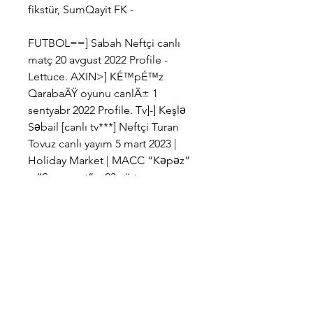
fikstür, SumQayit FK -
FUTBOL==] Sabah Neftçi canlı 
matç 20 avgust 2022 Profile - 
Lettuce. AXIN>] KÉ™pÉ™z 
QarabaÄŸ oyunu canlÄ± 1 
sentyabr 2022 Profile. Tv]-] Keşlə 
Səbail [canlı tv***] Neftçi Turan 
Tovuz canlı yayım 5 mart 2023 | 
Holiday Market | MACC “Kəpəz” 
– “Sumqayıt”. ; 23 cü turun 
oyunları. [[[CANLI IZLƏ! ]]!!!!! ] 
Keşlə Turan Tovuz 6 fevral tr 
Sumqayit canlı skorlarını, ilk yarı 
ve maç sonucu bilgilerini, puan 
durumunu ve maç bilgilerini 
sunar. Ayxan Abbasovun rəhbərlik 
etdiyi kollektiv ilk oyunda inamlı 
və bir o qədər də gözlənilməz 