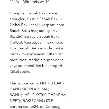
11. Asif Məmmədov, 14.
Livesport: Sabah Baku - maç 
sonuçları, fikstür, Sabah Baku - 
Neftci Baku canlıLivesport. com 
Sabah Baku maç sonuçları ve 
fikstürü. Bu sayfa Sabah Baku, 
(Futbol/Azerbaycan) hakkındadır. 
Eğer Sabah Baku adında başka 
bir takımı arıyorsanız, lütfen üst 
menüden istediğiniz spor dalını 
veya sol menüden bir kategori 
(ülke) seçin.
Flashscore. com. NEFTCI BAKU 
CANLı SKORLARı, MAç 
SONUçLARı, FIKSTüR QARABAğ 
NEFTçI BAKU CANLı IZLE - 
corona-center24. de Qarabag - 