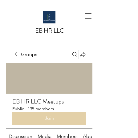
EB HR LLC
Groups
EB HR LLC Meetups
Public
·
135 members
Join
Discussion
Media
Members
About