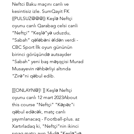
Neftci Baku maçını canlı ve 
kesintisiz izle. SumQayit FK 
((PULSUZ@@@)) Keşlə Neftçi 
oyunu canlı Qarabag celsi canli 
“Neftçi” “Keşlə”yə uduzdu, 
“Sabah” qələbəni əldən verdi - 
CBC Sport İlk oyun gününün 
birinci görüşündə autsayder 
"Sabah" yeni baş məşqçisi Murad 
Musayevin rəhbərliyi altında 
"Zirə"ni qəbul edib.
[[[ONLAYN@]! ]] Keşlə Neftçi 
oyunu canlı 12 mart 2023About 
this course "Neftçi" "Kəpəz"i 
qəbul edəcək, matç canlı 
yayımlanacaq - Football-plus. az 
Xartırladaq ki, "Neftçi”nin ikinci 
sınaq matçı ayın 14-də "Keşlə”yə 