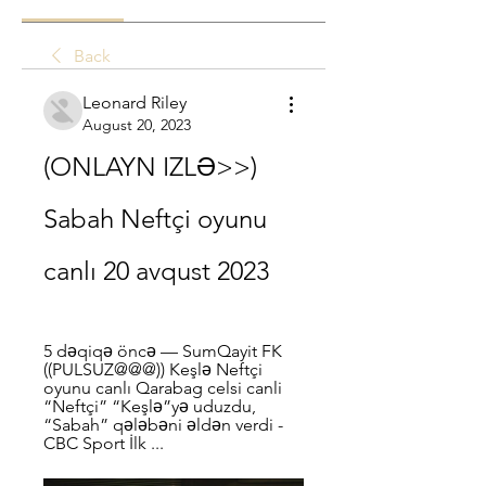
Back
Leonard Riley
August 20, 2023
(ONLAYN IZLƏ>>) 
Sabah Neftçi oyunu 
canlı 20 avqust 2023
5 dəqiqə öncə — SumQayit FK 
((PULSUZ@@@)) Keşlə Neftçi 
oyunu canlı Qarabag celsi canli 
“Neftçi” “Keşlə”yə uduzdu, 
“Sabah” qələbəni əldən verdi - 
CBC Sport İlk ...