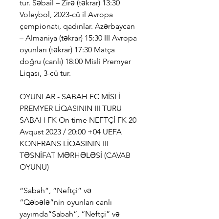
tur. Səbail – Zirə (təkrar) 13:30 
Voleybol, 2023-cü il Avropa 
çempionatı, qadınlar. Azərbaycan 
– Almaniya (təkrar) 15:30 III Avropa 
oyunları (təkrar) 17:30 Matça 
doğru (canlı) 18:00 Misli Premyer 
Liqası, 3-cü tur.
OYUNLAR - SABAH FC MİSLİ 
PREMYER LİQASININ III TURU 
SABAH FK On time NEFTÇİ FK 20 
Avqust 2023 / 20:00 +04 UEFA 
KONFRANS LİQASININ III 
TƏSNİFAT MƏRHƏLƏSİ (CAVAB 
OYUNU)
“Sabah”, “Neftçi” və 
“Qəbələ”nin oyunları canlı 
yayımda“Sabah”, “Neftçi” və 