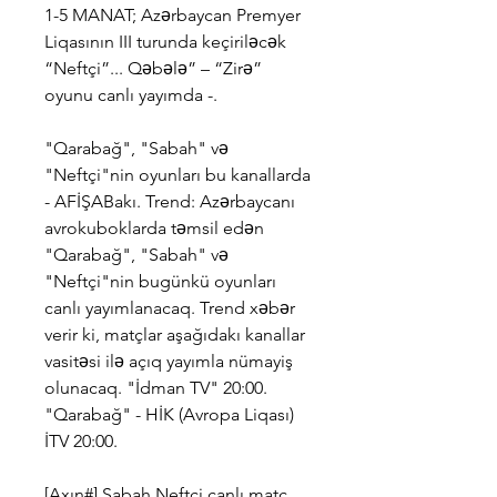
1-5 MANAT; Azərbaycan Premyer 
Liqasının III turunda keçiriləcək 
“Neftçi”... Qəbələ” – “Zirə” 
oyunu canlı yayımda -.
"Qarabağ", "Sabah" və 
"Neftçi"nin oyunları bu kanallarda 
- AFİŞABakı. Trend: Azərbaycanı 
avrokuboklarda təmsil edən 
"Qarabağ", "Sabah" və 
"Neftçi"nin bugünkü oyunları 
canlı yayımlanacaq. Trend xəbər 
verir ki, matçlar aşağıdakı kanallar 
vasitəsi ilə açıq yayımla nümayiş 
olunacaq. "İdman TV" 20:00. 
"Qarabağ" - HİK (Avropa Liqası) 
İTV 20:00.
[Axın#] Sabah Neftçi canlı matç 