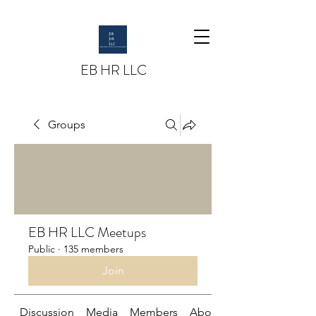
EB HR LLC
Groups
EB HR LLC Meetups
Public
·
135 members
Join
Discussion
Media
Members
About