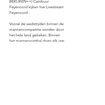
BEKIJKEN==) Cambuur 
Feyenoord kijken live Livestream 
Feyenoord -
Vooral de wedstrijden binnen de 
mannencompetitie worden door 
het hele land gekeken. Binnen 
het mannenvoetbal doen elk jaar 
achttien teams mee. De 
Eredivisie Vrouwen (officieel: 
Azerion Vrouwen Eredivisie) heeft 
op het moment elf deelnemende 
teams. Als je de Eredivisie live in 
het buitenland wilt kijken, loop je 
echter al snel tegen problemen 
aan.
Vaak zijn online streams niet 
beschikbaar in het buitenland. 