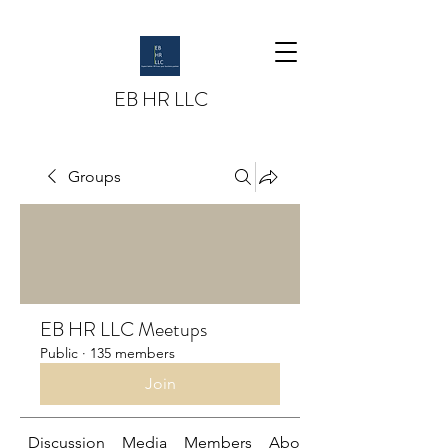
EB HR LLC
Groups
EB HR LLC Meetups
Public
·
135 members
Join
Discussion
Media
Members
About