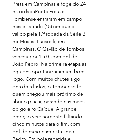
Preta em Campinas e foge do Z4 
na rodadaPonte Preta e 
Tombense entraram em campo 
nesse sábado (15) em duelo 
válido pela 17ª rodada da Série B 
no Moisés Lucarelli, em 
Campinas. O Gavião de Tombos 
venceu por 1 a 0, com gol de 
João Pedro. Na primeira etapa as 
equipes oportunizaram um bom 
jogo. Com muitos chutes a gol 
dos dois lados, o Tombense foi 
quem chegou mais próximo de 
abrir o placar, parando nas mãos 
do goleiro Caíque. A grande 
emoção veio somente faltando 
cinco minutos para o fim, com 
gol do meio-campista João 
Pedro. Em bola rebatida e 