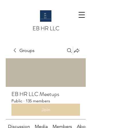
EB HR LLC
Groups
EB HR LLC Meetups
Public
·
135 members
Join
Discussion
Media
Members
About