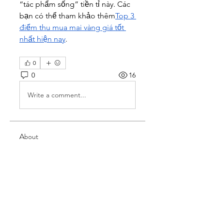
“tác phẩm sống” tiền tỉ này. Các 
bạn có thể tham khảo thêm
Top 3 
điểm thu mua mai vàng giá tốt 
nhất hiện nay
.
0
0
16
Write a comment...
About
Welcome to the group! You can
connect with other members,
ge
...
Read more
Members