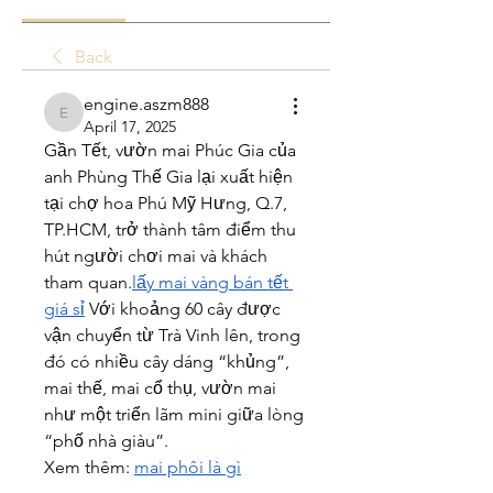
Back
engine.aszm888
engine.aszm888
April 17, 2025
Gần Tết, vườn mai Phúc Gia của 
anh Phùng Thế Gia lại xuất hiện 
tại chợ hoa Phú Mỹ Hưng, Q.7, 
TP.HCM, trở thành tâm điểm thu 
hút người chơi mai và khách 
tham quan.
lấy mai vàng bán tết 
giá sỉ
 Với khoảng 60 cây được 
vận chuyển từ Trà Vinh lên, trong 
đó có nhiều cây dáng “khủng”, 
mai thế, mai cổ thụ, vườn mai 
như một triển lãm mini giữa lòng 
“phố nhà giàu”.
Xem thêm: 
mai phôi là gì