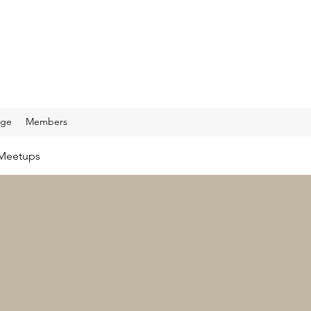
age
Members
Meetups