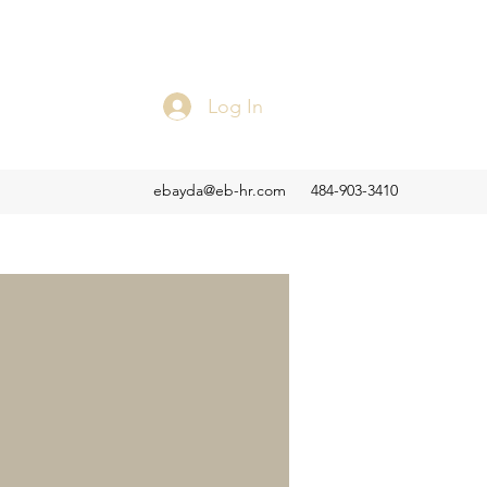
Log In
ebayda@eb-hr.com
484-903-3410