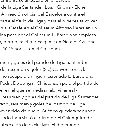
nfrentarse al Getafe en el partido 
de la Liga Santander. Los... Girona - Elche: 
 Alineación oficial del Barcelona contra el 
rse al título de Liga y para ello necesita volver 
n al Getafe en el Coliseum Alfonso Pérez en un 
 Liga pasa por el Coliseum El Barcelona empieza 
ón, pero para ello toca ganar en Getafe. Azulones 
–16:15 horas– en el Coliseum...
sumen y goles del partido de Liga Santander 
ado, resumen y goles (2-0) Convocatoria del 
i no recupera a ningún lesionado El Barcelona 
edri, De Jong ni Christensen para el partido de 
 en el que se medirán al... Villarreal - 
o, resumen y goles del partido de Liga Santander 
tado, resumen y goles del partido de Liga 
onvencido de que el Atlético quedará segundo 
o Inda visitó el plató de El Chiringuito de 
l sección de exclusivas. El director de 