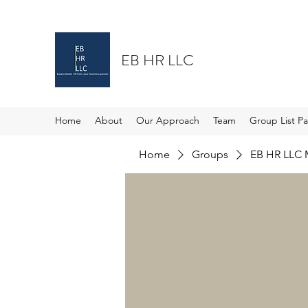
EB HR LLC
Home
About
Our Approach
Team
Group List P
Home
Groups
EB HR LLC 