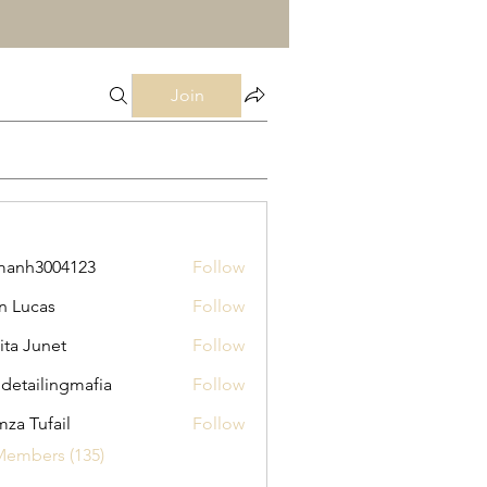
Join
manh3004123
Follow
3004123
n Lucas
Follow
ita Junet
Follow
 detailingmafia
Follow
za Tufail
Follow
Members (135)