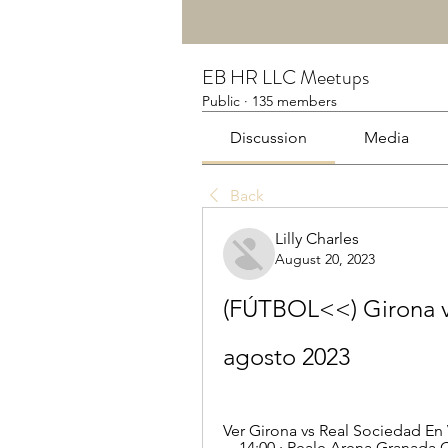
EB HR LLC Meetups
Public
·
135 members
Discussion
Media
Back
Lilly Charles
August 20, 2023
(FÚTBOL<<) Girona vs
agosto 2023
Ver Girona vs Real Sociedad En 
... 14:00 · Reale Arena Granada 