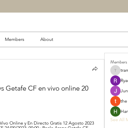
Members
About
Members
tra
tramanh
Rya
 Getafe CF en vivo online 20 
Jun
the
Ham
See All 
Vivo Online y En Directo Gratis 12 Agosto 2023 
CF 24/09/2023· 00:00 · Reale Arena Getafe CF ...