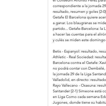
el Coliseum Alfonso Pérez para e
correspondiente a la jornada 29 
resultado, resumen y goles (2-0)
Getafe El Barcelona quiere acerca
a ganar. Los blaugranas se mide
partido... Getafe-Barcelona: la
a hacer las cuentas para el alir
y culés se miden este domingo 
Betis - Espanyol: resultado, re
Athletic - Real Sociedad: result
Barcelona contra el Getafe: Xav
no podrá contar con Dembélé, P
la jornada 29 de la Liga Santander
Valladolid, en directo: resultad
Rayo Vallecano - Osasuna: resul
Santander (2-1) Simeone está c
en Liga Como cada semana Eduard
Jugones, donde tiene su habitua