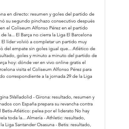
ona en directo: resumen y goles del partido de 
umó su segundo pinchazo consecutivo después 
 en el Coliseum Alfonso Pérez en el partido 
e la... El Barça no cierra la Liga El Barcelona 
a. El líder volvió a completar un partido muy 
del empate sin goles igual que... Atlético de 
sultado, goles y minuto a minuto del partido de 
ça hoy: dónde ver en vivo online gratis el 
rcelona visita el Coliseum Alfonso Pérez para 
ido correspondiente a la jornada 29 de la Liga 
ina 5Valladolid - Girona: resultado, resumen y 
ionados con España prepara su revancha contra 
l Betis-Atlético: pelea por el liderato No hay 
a toda la... Almería - Athletic: resultado, 
a Liga Santander Osasuna - Betis: resultado, 