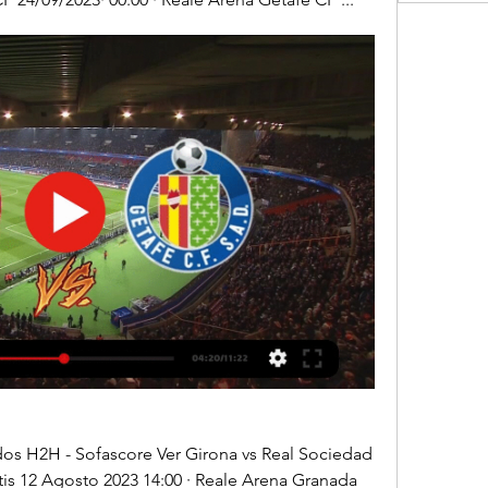
ados H2H - Sofascore Ver Girona vs Real Sociedad 
tis 12 Agosto 2023 14:00 · Reale Arena Granada 