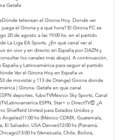
ena Getafe
Dónde televisan el Girona Hoy. Donde ver 
uega el Girona y a qué hora? El Girona FC se 
o 20 de agosto a las 19:00 hs. en el partido 
e La Liga EA Sports. ¿En qué canal ver al 
uir en vivo y en directo en España por DAZN y 
onsultar los canales más abajo). A continuación, 
 España y Latinoamérica para seguir el partido 
ónde Ver el Girona Hoy en España vs 
3 de movistar y 113 de Orange) Girona donde 
mérica | Girona- Getafe en que canal 
SPN deportes, fuboTVMéxico Sky Sports, Canal 
tTVLatinoamérica ESPN, Star+ o DirectTV⏰ ¿A 
io Shieffeld United para Estados Unidos y 
s Ángeles)11:00 hs (México CDMX, Guatemala, 
, El Salvador, USA Denver)12:00 hs (Panamá, 
icago)13:00 hs (Venezuela, Chile, Bolivia, 