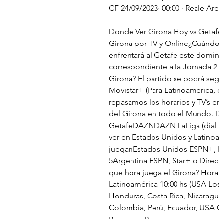
CF 24/09/2023· 00:00 · Reale Ar
Donde Ver Girona Hoy vs Getafe
Girona por TV y Online¿Cuándo j
enfrentará al Getafe este doming
correspondiente a la Jornada 2 d
Girona? El partido se podrá seg
Movistar+ (Para Latinoamérica, c
repasamos los horarios y TV’s en
del Girona en todo el Mundo. D
GetafeDAZNDAZN LaLiga (dial 5
ver en Estados Unidos y Latinoa
jueganEstados Unidos ESPN+, E
5Argentina ESPN, Star+ o Direc
que hora juega el Girona? Horar
Latinoamérica 10:00 hs (USA Lo
Honduras, Costa Rica, Nicaragua
Colombia, Perú, Ecuador, USA Ch