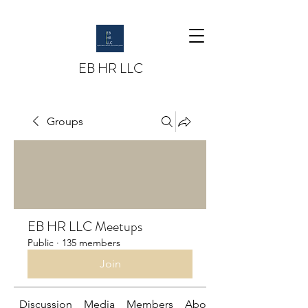
EB HR LLC
Groups
EB HR LLC Meetups
Public
·
135 members
Join
Discussion
Media
Members
About