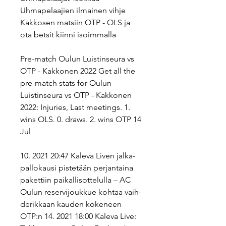
Uhmapelaajien ilmainen vihje 
Kakkosen matsiin OTP - OLS ja 
ota betsit kiinni isoimmalla
Pre-match Oulun Luistinseura vs 
OTP - Kakkonen 2022 Get all the 
pre-match stats for Oulun 
Luistinseura vs OTP - Kakkonen 
2022: Injuries, Last meetings. 1. 
wins OLS. 0. draws. 2. wins OTP 14 
Jul
10. 2021 20:47 Kaleva Liven jal­ka­
pal­lo­kau­si pis­te­tään per­jan­tai­na 
pa­ket­tiin pai­kal­lis­ot­te­lul­la – AC 
Oulun re­ser­vi­jouk­kue kohtaa vaih­
de­rik­kaan kauden ko­ke­neen 
OTP:n 14. 2021 18:00 Kaleva Live: 