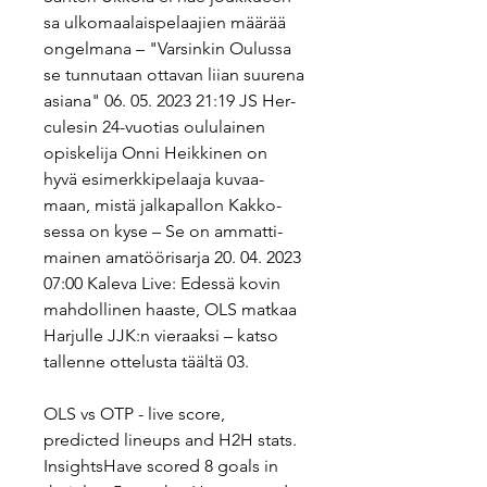
sa ul­ko­maa­lais­pe­laa­jien määrää 
on­gel­ma­na – "Var­sin­kin Oulussa 
se tun­nu­taan ottavan liian suurena 
asiana" 06. 05. 2023 21:19 JS Her­
cu­le­sin 24-vuo­tias ou­lu­lai­nen 
opis­ke­li­ja Onni Heik­ki­nen on 
hyvä esi­merk­ki­pe­laa­ja ku­vaa­
maan, mistä jal­ka­pal­lon Kak­ko­
ses­sa on kyse – Se on am­mat­ti­
mai­nen ama­töö­ri­sar­ja 20. 04. 2023 
07:00 Kaleva Live: Edessä kovin 
mah­dol­li­nen haaste, OLS matkaa 
Har­jul­le JJK:n vie­raak­si – katso 
tal­len­ne ot­te­lus­ta täältä 03.
OLS vs OTP - live score, 
predicted lineups and H2H stats. 
InsightsHave scored 8 goals in 