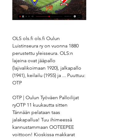
OLS ols.fi ols.fi Oulun 
Luistinseura ry on vuonna 1880 
perustettu yleisseura. OLS:n 
lajeina ovat jääpallo 
(lajivalikoimaan 1920), jalkapallo 
(1941), keilailu (1955) ja ... Puuttuu: 
OTP
OTP | Oulun Työväen Palloilijat 
ryOTP 11 kuukautta sitten 
Tännään pelataan taas 
jalakapallua! Tuu ihimeessä 
kannustammaan OOTEEPEE 
voittoon! Kioskissa makkarat 