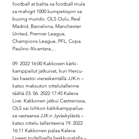
football at balita sa football mula 
sa mahigit 1000 kumpetisyon sa 
buong mundo. OLS Oulu, Real 
Madrid, Barcelona, Manchester 
United, Premier League, 
Champions League, PFL, Copa 
Paulino Alcantara,...
09. 2022 16:00 Kak­ko­sen kär­ki­
kamp­pai­lut jat­kui­vat, kun Her­cu­
les haastoi vie­ras­ken­täl­lä JJK:n – 
katso mak­su­ton ot­te­lu­tal­len­ne 
täältä 23. 06. 2022 17:45 Kaleva 
Live: Kak­ko­nen jatkui Cast­re­nis­sa, 
OLS sai lohkon kär­ki­kamp­pai­lus­
sa vas­taan­sa JJK:n Jy­väs­ky­läs­tä – 
katso ottelu tal­len­tee­na 19. 2022 
16:11 Kak­ko­nen palaa Kaleva 
Liveen to­del­li­sel­la herk­ku­pa­lal­la – 