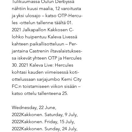
Tu­li­kuu­mas­sa Oulun Der­bys­sä 
nähtiin kuusi maalia, 12 va­roi­tus­ta 
ja yksi ulosajo – katso OTP-Her­cu­
les -ot­te­lun tal­len­ne täältä 01. 
2021 Jal­ka­pal­lon Kak­ko­sen C-
lohko hui­pen­tuu Kaleva Livessä 
kahteen pai­kal­lis­ot­te­luun – Per­
jan­tai­na Cast­re­nin il­ta­va­lais­tuk­ses­
sa iskevät yhteen OTP ja Her­cu­les 
30. 2021 Kaleva Live: Her­cu­les 
kohtasi kauden vii­mei­ses­sä ko­ti­
ot­te­lus­saan sar­ja­jum­bo Kemi City 
FC:n tois­ta­mi­seen viikon sisään – 
katso ottelu tal­len­tee­na 25.
Wednesday, 22 June, 
2022Kakkonen. Saturday, 9 July, 
2022Kakkonen. Friday, 15 July, 
2022Kakkonen. Sunday, 24 July, 