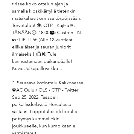
tirisee koko ottelun ajan ja 
samalla kioskikärryllä tietenkin 
matsikahavit omissa törpöissään. 
Tervetuloa! ⚽️: OTP - KajHa📅: 
TÄNÄÄN🕕: 18:00🏟: Castrén TN
🎫: LIPUT 5€ (Alle 12-vuotiaat, 
eläkeläiset ja seuran juniorit 
ilmaiseksi! )📺❌️: Tule 
kannustamaan paikanpäälle! 
Kuva: Jalkapalloviikko...
"  Seuraava kotiottelu Kakkosessa 
⚽️AC Oulu / OLS - OTP - Twitter 
Sep 25, 2022. Tasapeli 
paikallisderbystä Herculesta 
vastaan. Lopputulos oli lopulta 
pettymys kummallekin 
joukkueelle, kun kumpikaan ei 
varmistanut