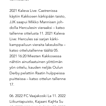
2021 Kaleva Live: Cast­re­nis­sa 
käytiin Kak­ko­sen kär­ki­pään taisto, 
JJK saapui Mikko Man­ni­sen joh­
dol­la Her­cu­le­sin vie­raak­si – katso 
tal­len­ne ot­te­lus­ta 11. 2021 Kaleva 
Live: Her­cu­les sai sarjan kär­ki­
kamp­pai­luun vie­rai­ta la­keuk­sil­ta – 
katso ot­te­lu­tal­len­ne täältä 05. 
2021 16:20 Miesten Kak­ko­ses­sa 
nähtiin ai­nut­laa­tui­nen yöt­tö­män 
yön ottelu, kauden neljäs Oulun 
Derby pe­lat­tiin Raatin hulp­peis­sa 
puit­teis­sa – katso ottelun tal­len­ne 
17.
06. 2022 FC Vaajakoski La 11. 2022 
Liikuntapuisto, Kajaani KajHa Su 