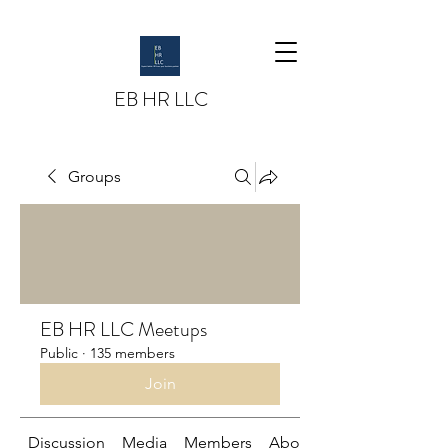
EB HR LLC
Groups
EB HR LLC Meetups
Public
·
135 members
Join
Discussion
Media
Members
About