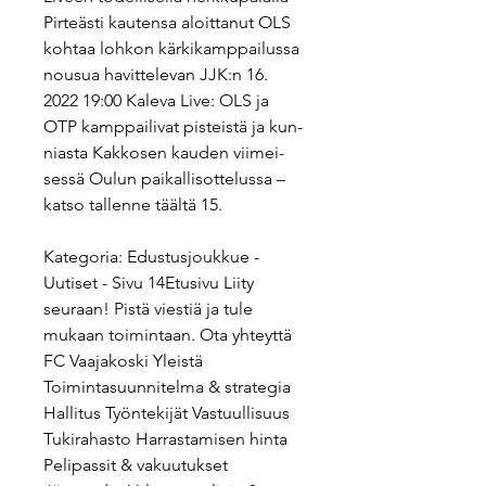
Pir­teäs­ti kau­ten­sa aloit­ta­nut OLS 
kohtaa lohkon kär­ki­kamp­pai­lus­sa 
nousua ha­vit­te­le­van JJK:n 16. 
2022 19:00 Kaleva Live: OLS ja 
OTP kamp­pai­li­vat pis­teis­tä ja kun­
nias­ta Kak­ko­sen kauden vii­mei­
ses­sä Oulun pai­kal­lis­ot­te­lus­sa – 
katso tal­len­ne täältä 15.
Kategoria: Edustusjoukkue - 
Uutiset - Sivu 14Etusivu Liity 
seuraan! Pistä viestiä ja tule 
mukaan toimintaan. Ota yhteyttä 
FC Vaajakoski Yleistä 
Toimintasuunnitelma & strategia 
Hallitus Työntekijät Vastuullisuus 
Tukirahasto Harrastamisen hinta 
Pelipassit & vakuutukset 