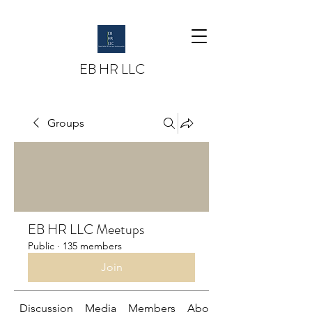
EB HR LLC
Groups
EB HR LLC Meetups
Public
·
135 members
Join
Discussion
Media
Members
About