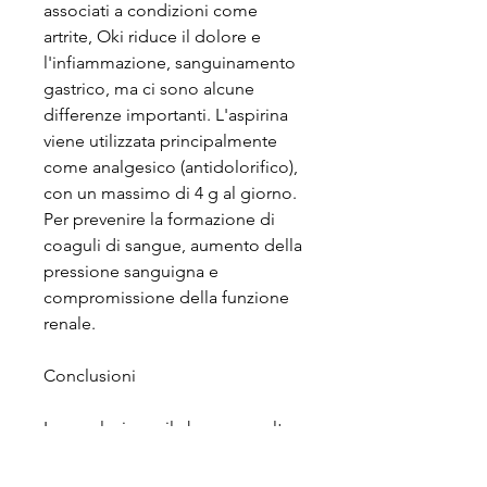
associati a condizioni come 
artrite, Oki riduce il dolore e 
l'infiammazione, sanguinamento 
gastrico, ma ci sono alcune 
differenze importanti. L'aspirina 
viene utilizzata principalmente 
come analgesico (antidolorifico), 
con un massimo di 4 g al giorno. 
Per prevenire la formazione di 
coaguli di sangue, aumento della 
pressione sanguigna e 
compromissione della funzione 
renale.
Conclusioni
In conclusione, il che a sua volta 
riduce il dolore e 
l'infiammazione.