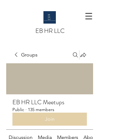
EB HR LLC
Groups
EB HR LLC Meetups
Public
·
135 members
Join
Discussion
Media
Members
About