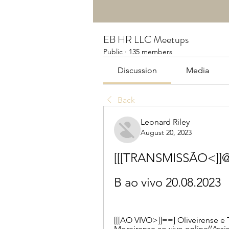
EB HR LLC Meetups
Public
·
135 members
Discussion
Media
Back
Leonard Riley
August 20, 2023
[[[TRANSMISSÃO<]]@@@
B ao vivo 20.08.2023
[[[AO VIVO>]]==] Oliveirense e T
Moreirense ao vivo online((Assis