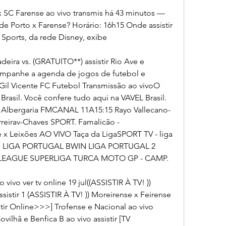
x SC Farense ao vivo transmis há 43 minutos — 
de Porto x Farense? Horário: 16h15 Onde assistir 
 Sports, da rede Disney, exibe
eira vs. (GRATUITO**) assistir Rio Ave e 
ompanhe a agenda de jogos de futebol e 
il Vicente FC Futebol Transmissão ao vivoO 
rasil. Você confere tudo aqui na VAVEL Brasil. 
 Albergaria FMCANAL 11A15:15 Rayo Vallecano-
reirav-Chaves SPORT. Famalicão - 
e x Leixões AO VIVO Taça da LigaSPORT TV - liga 
eos LIGA PORTUGAL BWIN LIGA PORTUGAL 2 
 LEAGUE SUPERLIGA TURCA MOTO GP - CAMP.
 vivo ver tv online 19 jul((ASSISTIR À TV! )) 
sistir 1 (ASSISTIR À TV! )) Moreirense x Feirense 
sistir Online>>>] Trofense e Nacional ao vivo 
vilhã e Benfica B ao vivo assistir [TV 