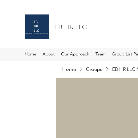
EB HR LLC
Home
About
Our Approach
Team
Group List P
Home
Groups
EB HR LLC 