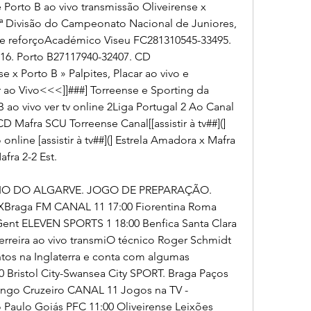
e Porto B ao vivo transmissão Oliveirense x 
 ª Divisão do Campeonato Nacional de Juniores, 
te reforçoAcadémico Viseu FC281310545-33495. 
6. Porto B27117940-32407. CD 
 x Porto B » Palpites, Placar ao vivo e 
r ao Vivo<<<]]###] Torreense e Sporting da 
 ao vivo ver tv online 2Liga Portugal 2 Ao Canal 
D Mafra SCU Torreense Canal[[assistir à tv##](] 
nline [assistir à tv##](] Estrela Amadora x Mafra 
afra 2-2 Est.
EIO DO ALGARVE. JOGO DE PREPARAÇÃO. 
XBraga FM CANAL 11 17:00 Fiorentina Roma 
ent ELEVEN SPORTS 1 18:00 Benfica Santa Clara 
rreira ao vivo transmiO técnico Roger Schmidt 
s na Inglaterra e conta com algumas 
 Bristol City-Swansea City SPORT. Braga Paços 
engo Cruzeiro CANAL 11 Jogos na TV - 
Paulo Goiás PFC 11:00 Oliveirense Leixões 