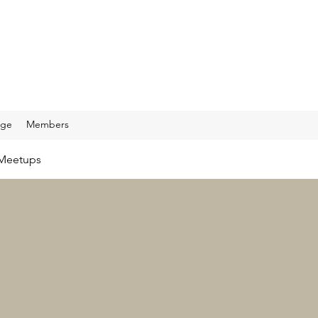
age
Members
Meetups