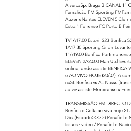
AlvercaSp. Braga B CANAL 11 G
Famalicão FM Sporting FMFama
AuxerreNantes ELEVEN 5 Clerm
Extra 1 Feirense FC Porto B Fe
TV1A17:00 Estoril S23-Benfica 
1A17:30 Sporting Gijón-Levant
11A19:00 Benfica-Portimonense
ELEVEN 2A20:00 Man Utd-Everton
online, onde assistir BENFIC
e AO VIVO HOJE (20/07), A comp
naSL Benfica vs AL Nassr. [transm
ao viv assistir Moreirense x Feir
TRANSMISSÃO EM DIRECTO DO JO
Benfica e Celta ao vivo hoje 21
Dica(Esporte>>>>) Penafiel e Naci
Issues · video / Penafiel e Nacio