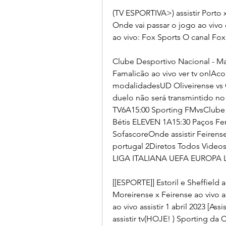
(TV ESPORTIVA>) assistir Porto 
Onde vai passar o jogo ao vivo 
ao vivo: Fox Sports O canal Fox
Clube Desportivo Nacional - Mad
Famalicão ao vivo ver tv onlAc
modalidadesUD Oliveirense vs G
duelo não será transmintido no B
TV6A15:00 Sporting FMvsClube
Bétis ELEVEN 1A15:30 Paços Fer
SofascoreOnde assistir Feirens
portugal 2Diretos Todos Vid
LIGA ITALIANA UEFA EUROPA
[[ESPORTE]] Estoril e Sheffield ao
Moreirense x Feirense ao vivo as
ao vivo assistir 1 abril 2023 [As
assistir tv(HOJE! ) Sporting da Co