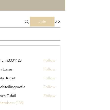
Join
manh3004123
Follow
3004123
n Lucas
Follow
ita Junet
Follow
 detailingmafia
Follow
za Tufail
Follow
Members (135)