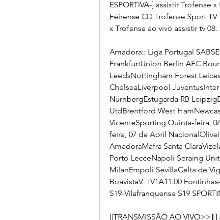
ESPORTIVA-] assistir Trofense x 
Feirense CD Trofense Sport TV 
x Trofense ao vivo assistir tv 08.
Amadora:: Liga Portugal SABSE
FrankfurtUnion Berlin AFC Bo
LeedsNottingham Forest Leiceste
ChelseaLiverpool JuventusInter 
NürnbergEstugarda RB Leipzig
UtdBrentford West HamNewcastle
VicenteSporting Quinta-feira, 
feira, 07 de Abril NacionalOliv
AmadoraMafra Santa ClaraVizela 
Porto LecceNapoli Seraing Uni
MilanEmpoli SevillaCelta de Vigo
BoavistaV. TV1A11:00 Fontinha
S19-Vilafranquense S19 SPORTI
[[TRANSMISSÃO AO VIVO>>][] as