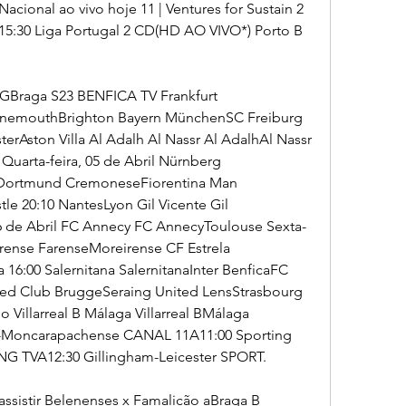
Nacional ao vivo hoje 11 | Ventures for Sustain 2 
15:30 Liga Portugal 2 CD(HD AO VIVO*) Porto B 
GBraga S23 BENFICA TV Frankfurt 
urnemouthBrighton Bayern MünchenSC Freiburg 
rAston Villa Al Adalh Al Nassr Al AdalhAl Nassr 
Quarta-feira, 05 de Abril Nürnberg 
Dortmund CremoneseFiorentina Man 
 20:10 NantesLyon Gil Vicente Gil 
06 de Abril FC Annecy FC AnnecyToulouse Sexta-
eirense FarenseMoreirense CF Estrela 
16:00 Salernitana SalernitanaInter BenficaFC 
ted Club BruggeSeraing United LensStrasbourg 
 Villarreal B Málaga Villarreal BMálaga 
s-Moncarapachense CANAL 11A11:00 Sporting 
NG TVA12:30 Gillingham-Leicester SPORT.
sistir Belenenses x Famalicão aBraga B 