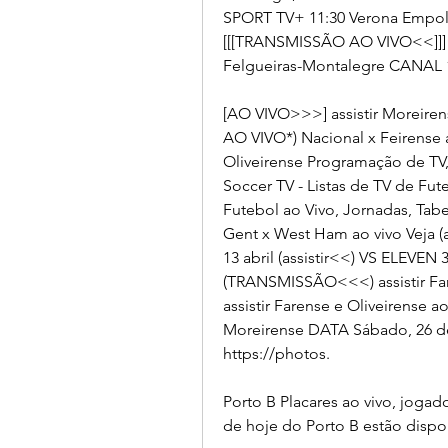
SPORT TV+ 11:30 Verona Empoli
[[[TRANSMISSÃO AO VIVO<<]]] S
Felgueiras-Montalegre CANAL 
[AO VIVO>>>] assistir Moreire
AO VIVO*) Nacional x Feirense ao
Oliveirense Programação de TV, 
Soccer TV - Listas de TV de Fute
Futebol ao Vivo, Jornadas, Tab
Gent x West Ham ao vivo Veja (as
13 abril (assistir<<) VS ELEVEN 
(TRANSMISSÃO<<<) assistir Fa
assistir Farense e Oliveirense 
Moreirense DATA Sábado, 26 de
https://photos.
Porto B Placares ao vivo, joga
de hoje do Porto B estão dispo