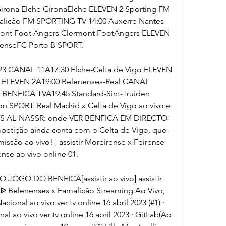
irona Elche GironaElche ELEVEN 2 Sporting FM 
licão FM SPORTING TV 14:00 Auxerre Nantes 
ont Foot Angers Clermont FootAngers ELEVEN 
irenseFC Porto B SPORT.
S23 CANAL 11A17:30 Elche-Celta de Vigo ELEVEN 
e ELEVEN 2A19:00 Belenenses-Real CANAL 
 BENFICA TVA19:45 Standard-Sint-Truiden 
 SPORT. Real Madrid x Celta de Vigo ao vivo e 
A VS AL-NASSR: onde VER BENFICA EM DIRECTO 
etição ainda conta com o Celta de Vigo, que 
issão ao vivo! ] assistir Moreirense x Feirense 
ense ao vivo online 01.
GO DO BENFICA[assistir ao vivo] assistir 
. ᐉ Belenenses x Famalicão Streaming Ao Vivo, 
onal ao vivo ver tv online 16 abril 2023 (#1) · 
nal ao vivo ver tv online 16 abril 2023 · GitLab(Ao 