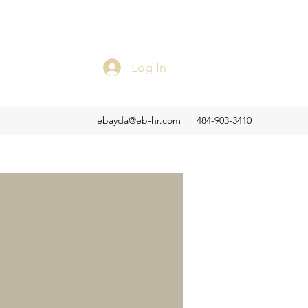
Log In
ebayda@eb-hr.com
484-903-3410