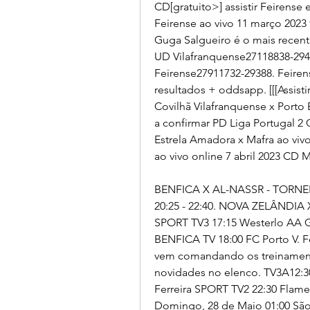
CD[gratuito>] assistir Feirense 
Feirense ao vivo 11 março 2023
Guga Salgueiro é o mais recen
UD Vilafranquense27118838-2941
Feirense27911732-29388. Feirense
resultados + oddsapp. [[[Assisti
Covilhã Vilafranquense x Porto B
a confirmar PD Liga Portugal 2 C
Estrela Amadora x Mafra ao vivo o
ao vivo online 7 abril 2023 CD M
BENFICA X AL-NASSR - TORN
20:25 - 22:40. NOVA ZELÂNDIA 
SPORT TV3 17:15 Westerlo AA G
BENFICA TV 18:00 FC Porto V. Fe
vem comandando os treinamento
novidades no elenco. TV3A12:30
Ferreira SPORT TV2 22:30 Flam
Domingo, 28 de Maio 01:00 São 