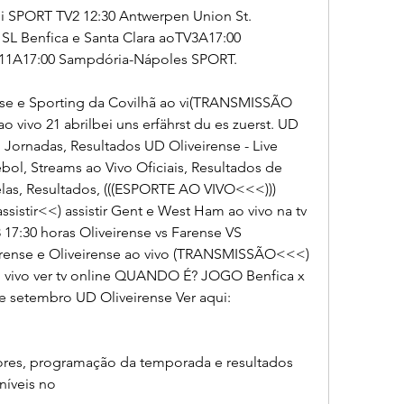
 SPORT TV2 12:30 Antwerpen Union St. 
L Benfica e Santa Clara aoTV3A17:00 
11A17:00 Sampdória-Nápoles SPORT.
nse e Sporting da Covilhã ao vi(TRANSMISSÃO 
 vivo 21 abrilbei uns erfährst du es zuerst. UD 
Jornadas, Resultados UD Oliveirense - Live 
bol, Streams ao Vivo Oficiais, Resultados de 
elas, Resultados, (((ESPORTE AO VIVO<<<))) 
sistir<<) assistir Gent e West Ham ao vivo na tv 
3 17:30 horas Oliveirense vs Farense VS 
rense e Oliveirense ao vivo (TRANSMISSÃO<<<) 
ao vivo ver tv online QUANDO É? JOGO Benfica x 
 setembro UD Oliveirense Ver aqui: 
dores, programação da temporada e resultados 
níveis no