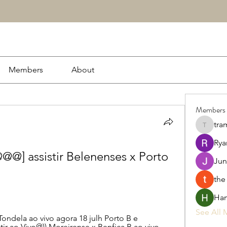
Members
About
Members
tra
tramanh
Rya
] assistir Belenenses x Porto 
Jun
the
Ham
See All 
ondela ao vivo agora 18 julh Porto B e 
tir ao Vivo@)) Moreirense x Benfica B ao vivo 