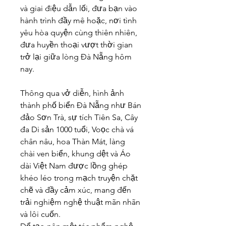
và giai điệu dẫn lối, đưa bạn vào 
hành trình đầy mê hoặc, nơi tình 
yêu hòa quyện cùng thiên nhiên, 
đưa huyền thoại vượt thời gian 
trở lại giữa lòng Đà Nẵng hôm 
nay.
Thông qua vở diễn, hình ảnh 
thành phố biển Đà Nẵng như Bán 
đảo Sơn Trà, sự tích Tiên Sa, Cây 
đa Di sản 1000 tuổi, Voọc chà vá 
chân nâu, hoa Thàn Mát, làng 
chài ven biển, khung dệt và Áo 
dài Việt Nam được lồng ghép 
khéo léo trong mạch truyện chặt 
chẽ và đầy cảm xúc, mang đến 
trải nghiệm nghệ thuật mãn nhãn 
và lôi cuốn.