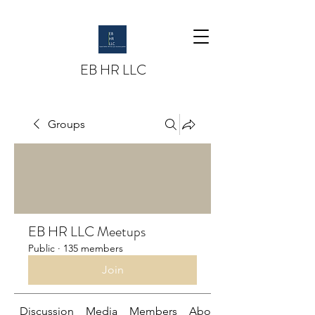
EB HR LLC
Groups
EB HR LLC Meetups
Public
·
135 members
Join
Discussion
Media
Members
About