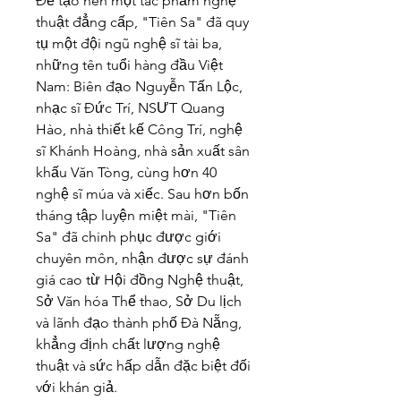
Để tạo nên một tác phẩm nghệ 
thuật đẳng cấp, "Tiên Sa" đã quy 
tụ một đội ngũ nghệ sĩ tài ba, 
những tên tuổi hàng đầu Việt 
Nam: Biên đạo Nguyễn Tấn Lộc, 
nhạc sĩ Đức Trí, NSƯT Quang 
Hào, nhà thiết kế Công Trí, nghệ 
sĩ Khánh Hoàng, nhà sản xuất sân 
khấu Văn Tòng, cùng hơn 40 
nghệ sĩ múa và xiếc. Sau hơn bốn 
tháng tập luyện miệt mài, "Tiên 
Sa" đã chinh phục được giới 
chuyên môn, nhận được sự đánh 
giá cao từ Hội đồng Nghệ thuật, 
Sở Văn hóa Thể thao, Sở Du lịch 
và lãnh đạo thành phố Đà Nẵng, 
khẳng định chất lượng nghệ 
thuật và sức hấp dẫn đặc biệt đối 
với khán giả.