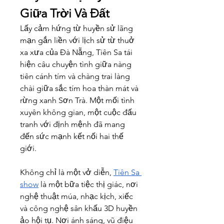
Giữa Trời Và Đất
Lấy cảm hứng từ huyền sử lãng 
mạn gắn liền với lịch sử từ thuở 
xa xưa của Đà Nẵng, Tiên Sa tái 
hiện câu chuyện tình giữa nàng 
tiên cánh tím và chàng trai làng 
chài giữa sắc tím hoa thàn mát và 
rừng xanh Sơn Trà. Một mối tình 
xuyên không gian, một cuộc đấu 
tranh với định mệnh đã mang 
đến sức mạnh kết nối hai thế 
giới.
Không chỉ là một vở diễn, 
Tiên Sa 
show
 là một bữa tiệc thị giác, nơi 
nghệ thuật múa, nhạc kịch, xiếc 
và công nghệ sân khấu 3D huyền 
ảo hội tụ. Nơi ánh sáng, vũ điệu 