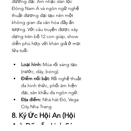
đương đại. Âm nhạc dân tộc 
Đông Nam Á và ngôn ngữ nghệ 
thuật đương đại tạo nên một 
không gian đa văn hóa đầy ấn 
tượng. Với câu truyện được xây 
dựng trên bộ 12 con giáp, show 
diễn phù hợp với khán giả ở mọi 
lứa tuổi.
Loại hình:
 Múa rối sáng tạo 
(nước, dây, bóng).
Điểm nổi bật:
 Rối nghệ thuật 
đa hình thức, phối âm hiện 
đại, sân khấu đa ngôn ngữ.
Địa điểm:
 Nhà hát Đó, Vega 
City Nha Trang.
8. Ký Ức Hội An (Hội 
An): Dấu Ấn Lịch Sử 