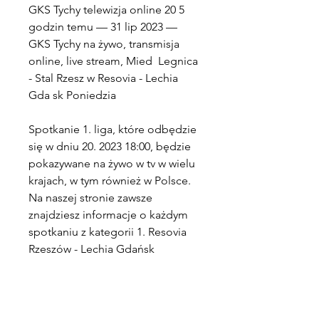
GKS Tychy telewizja online 20 5 
godzin temu — 31 lip 2023 — 
GKS Tychy na żywo, transmisja 
online, live stream, Mied  Legnica 
- Stal Rzesz w Resovia - Lechia 
Gda sk Poniedzia
Spotkanie 1. liga, które odbędzie 
się w dniu 20. 2023 18:00, będzie 
pokazywane na żywo w tv w wielu 
krajach, w tym również w Polsce. 
Na naszej stronie zawsze 
znajdziesz informacje o każdym 
spotkaniu z kategorii 1. Resovia 
Rzeszów - Lechia Gdańsk 
transmisja na żywo online w 
internecieTransmisja Resovia 
Rzeszów - Lechia Gdańsk na żywo 
będzie dostępna nie tylko w 