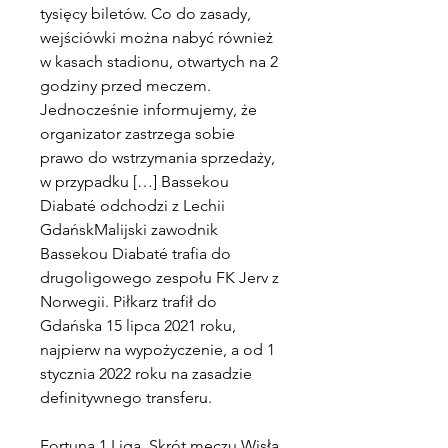
tysięcy biletów. Co do zasady, 
wejściówki można nabyć również 
w kasach stadionu, otwartych na 2 
godziny przed meczem. 
Jednocześnie informujemy, że 
organizator zastrzega sobie 
prawo do wstrzymania sprzedaży, 
w przypadku […] Bassekou 
Diabaté odchodzi z Lechii 
GdańskMalijski zawodnik 
Bassekou Diabaté trafia do 
drugoligowego zespołu FK Jerv z 
Norwegii. Piłkarz trafił do 
Gdańska 15 lipca 2021 roku, 
najpierw na wypożyczenie, a od 1 
stycznia 2022 roku na zasadzie 
definitywnego transferu.
Fortuna 1 Liga. Skrót meczu Wisła 