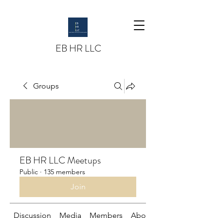
EB HR LLC
Groups
EB HR LLC Meetups
Public
·
135 members
Join
Discussion
Media
Members
About