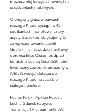
można z niej korzystać również na 
urządzeniach mobilnych.
Ofensywny gracz w barwach 
naszego Klubu wystąpił w 45 
spotkaniach i zanotował cztery 
asysty. Bassekou, dziękujemy Ci 
za reprezentowanie Lechii 
Gdańsk i […] Szwedzki środkowy 
obrońca Elias Olsson podpisał 
kontrakt z Lechią Gdańsk20-letni, 
lewonożny zawodnik urodzony w 
Arlöv (Szwecja) dołącza do 
naszego Klubu na zasadzie 
stałego transferu.
Puchar Polski: Apklan Resovia - 
Lechia Gdańsk na żywo. 
Transmisja TV, stream onlineW 