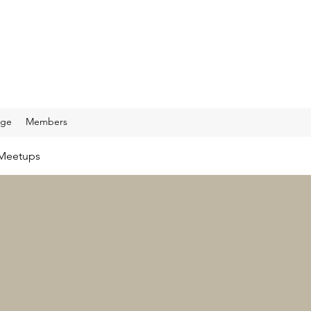
age
Members
Meetups