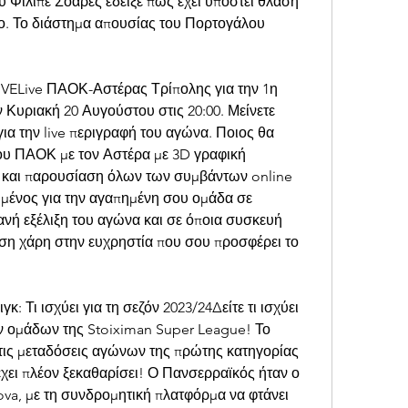
υ Φιλίπε Σοάρες έδειξε πως έχει υποστεί θλάση 
ο. Το διάστημα απουσίας του Πορτογάλου 
ive ΠΑΟΚ-Αστέρας Τρίπολης για την 1η 
 Κυριακή 20 Αυγούστου στις 20:00. Μείνετε 
ια την live περιγραφή του αγώνα. Ποιος θα 
ου ΠΑΟΚ με τον Αστέρα με 3D γραφική 
η και παρουσίαση όλων των συμβάντων online 
μένος για την αγαπημένη σου ομάδα σε 
νή εξέλιξη του αγώνα και σε όποια συσκευή 
ση χάρη στην ευχρηστία που σου προσφέρει το 
: Τι ισχύει για τη σεζόν 2023/24Δείτε τι ισχύει 
ν ομάδων της Stoiximan Super League! Το 
ά τις μεταδόσεις αγώνων της πρώτης κατηγορίας 
ει πλέον ξεκαθαρίσει! Ο Πανσερραϊκός ήταν ο 
ova, με τη συνδρομητική πλατφόρμα να φτάνει 