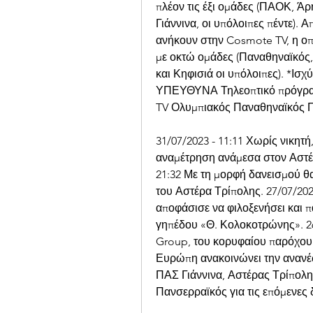
πλέον τις έξι ομάδες (ΠΑΟΚ, Άρ
Γιάννινα, οι υπόλοιπες πέντε). 
ανήκουν στην Cosmote TV, η οπο
με οκτώ ομάδες (Παναθηναϊκός,
και Κηφισιά οι υπόλοιπες). *Ισ
ΥΠΕΥΘΥΝΑ Τηλεοπτικό πρόγραμ
TV Ολυμπιακός Παναθηναϊκός
31/07/2023 - 11:11 Χωρίς νικητή
αναμέτρηση ανάμεσα στον Αστέρα
21:32 Με τη μορφή δανεισμού θα
του Αστέρα Τρίπολης. 27/07/202
αποφάσισε να φιλοξενήσει και π
γηπέδου «Θ. Κολοκοτρώνης». 26/
Group, του κορυφαίου παρόχου 
Ευρώπη ανακοινώνει την ανανέω
ΠΑΣ Γιάννινα, Αστέρας Τρίπολη
Πανσερραϊκός για τις επόμενες δ