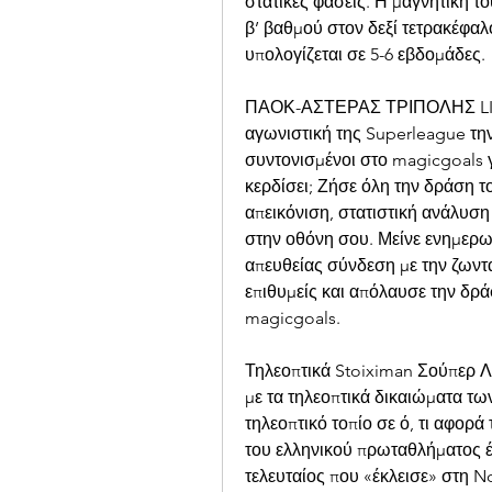
στατικές φάσεις. Η μαγνητική το
β’ βαθμού στον δεξί τετρακέφαλ
υπολογίζεται σε 5-6 εβδομάδες.
ΠΑΟΚ-ΑΣΤΕΡΑΣ ΤΡΙΠΟΛΗΣ LIVEL
αγωνιστική της Superleague την
συντονισμένοι στο magicgoals γ
κερδίσει; Ζήσε όλη την δράση τ
απεικόνιση, στατιστική ανάλυσ
στην οθόνη σου. Μείνε ενημερω
απευθείας σύνδεση με την ζωντα
επιθυμείς και απόλαυσε την δρά
magicgoals.
Τηλεοπτικά Stoiximan Σούπερ Λιγκ
με τα τηλεοπτικά δικαιώματα τω
τηλεοπτικό τοπίο σε ό, τι αφορ
του ελληνικού πρωταθλήματος έχ
τελευταίος που «έκλεισε» στη N