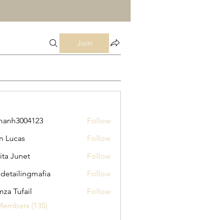
Join
manh3004123
Follow
3004123
n Lucas
Follow
ita Junet
Follow
 detailingmafia
Follow
za Tufail
Follow
Members (135)