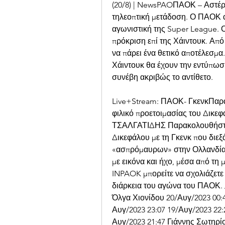
(20/8) | NewsPAOΠΑΟΚ – Αστέρα
τηλεοπτική μετάδοση. Ο ΠΑΟΚ αν
αγωνιστική της Super League. 
πρόκριση επί της Χάιντουκ. Από
να πάρει ένα θετικό αποτέλεσμα.
Χάιντουκ θα έχουν την εντύπωσ
συνέβη ακριβώς το αντίθετο.
Live+Stream: ΠΑΟΚ- ΓκενκΠαρα
φιλικό προετοιμασίας του Δ
ΤΣΑΛΓΑΤΙΔΗΣ Παρακολουθήστε l
Δικεφάλου με τη Γκενκ που διεξά
«ασπρόμαυρων» στην Ολλανδία.
με εικόνα και ήχο, μέσα από τη 
INPAOK μπορείτε να σχολιάζετε κ
διάρκεια του αγώνα του ΠΑΟΚ. /
Όλγα Χιονίδου 20/Αυγ/2023 00:
Αυγ/2023 23:07 19/Αυγ/2023 22:
Αυγ/2023 21:47 Γιάννης Σωτηρίο