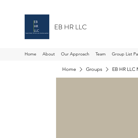
EB HR LLC
Home
About
Our Approach
Team
Group List P
Home
Groups
EB HR LLC 