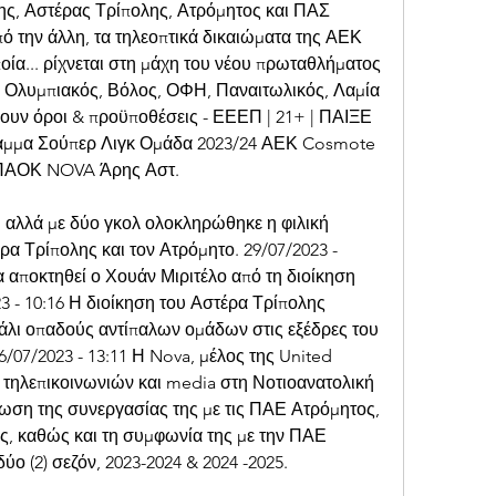
ης, Αστέρας Τρίπολης, Ατρόμητος και ΠΑΣ 
Από την άλλη, τα τηλεοπτικά δικαιώματα της ΑΕΚ 
ία... ρίχνεται στη μάχη του νέου πρωταθλήματος 
 Ολυμπιακός, Βόλος, ΟΦΗ, Παναιτωλικός, Λαμία 
χύουν όροι & προϋποθέσεις - ΕΕΕΠ | 21+ | ΠΑΙΞΕ 
μα Σούπερ Λιγκ Ομάδα 2023/24 ΑΕΚ Cosmote 
 ΠΑΟΚ NOVA Άρης Αστ.
, αλλά με δύο γκολ ολοκληρώθηκε η φιλική 
 Τρίπολης και τον Ατρόμητο. 29/07/2023 - 
 αποκτηθεί ο Χουάν Μιριτέλο από τη διοίκηση 
3 - 10:16 Η διοίκηση του Αστέρα Τρίπολης 
άλι οπαδούς αντίπαλων ομάδων στις εξέδρες του 
07/2023 - 13:11 Η Nova, μέλος της United 
τηλεπικοινωνιών και media στη Νοτιοανατολική 
ση της συνεργασίας της με τις ΠΑΕ Ατρόμητος, 
ς, καθώς και τη συμφωνία της με την ΠΑΕ 
ύο (2) σεζόν, 2023-2024 & 2024 -2025.