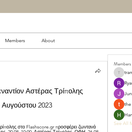
Members
About
Members
tra
tramanh
Rya
ναντίον Αστέρας Τρίπολης 
Jun
 Αυγούστου 2023
the
Ham
See All 
ρίπολης στο Flashscore.gr προσφέρει ζωντανά 
ς. 20.08. 10:00. Αστέρας Τρίπολης. ΟΦΗ. 26.08. 