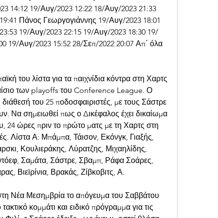
 14:12 19/Αυγ/2023 12:22 18/Αυγ/2023 21:33 
19:41 Πάνος Γεωργογιάννης 19/Αυγ/2023 18:01 
23:53 19/Αυγ/2023 22:15 19/Αυγ/2023 18:30 19/
00 19/Αυγ/2023 15:52 28/Σεπ/2022 20:07 Απ΄ όλα 
ή του λίστα για τα παιχνίδια κόντρα στη Χαρτς 
λαίσιο των playoffs του Conference League. Ο 
διάθεσή του 25 ποδοσφαιριστές, με τους Σάστρε 
ν. Να σημειωθεί πως ο Δικέφαλος έχει δικαίωμα 
δυ, 24 ώρες πριν το πρώτο ματς με τη Χαρτς στη 
ς. Λίστα Α: Μπάμπα, Τάισον, Εκόνγκ, Γιαξής, 
ρσκι, Κουλιεράκης, Λύρατζης, Μιχαηλίδης, 
τόεφ, Σαμάτα, Σάστρε, Σβαμπ, Ράφα Σοάρες, 
ας, Βιεϊρίνια, Βρακάς, Ζίβκοβιτς, Α.
στη Νέα Μεσημβρία το απόγευμα του Σαββάτου 
 τακτικό κομμάτι και ειδικό πρόγραμμα για τις 