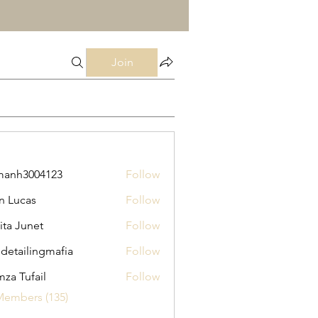
Join
manh3004123
Follow
3004123
n Lucas
Follow
ita Junet
Follow
 detailingmafia
Follow
za Tufail
Follow
Members (135)