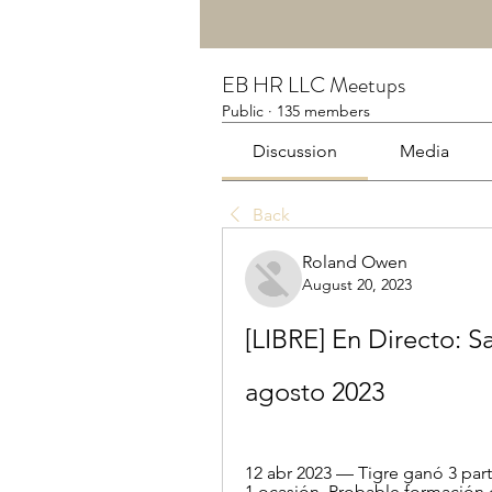
EB HR LLC Meetups
Public
·
135 members
Discussion
Media
Back
Roland Owen
August 20, 2023
[LIBRE] En Directo: Sa
agosto 2023
12 abr 2023 — Tigre ganó 3 part
1 ocasión. Probable formación d