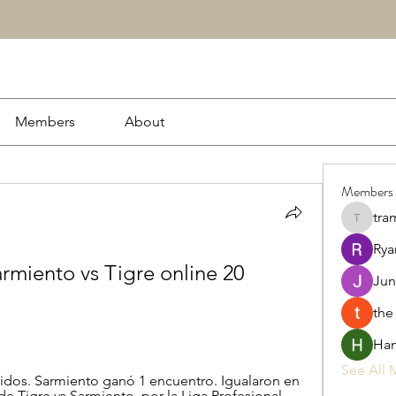
Members
About
Members
tra
tramanh
Rya
rmiento vs Tigre online 20 
Jun
the
Ham
See All 
idos. Sarmiento ganó 1 encuentro. Igualaron en 
e Tigre vs Sarmiento, por la Liga Profesional.