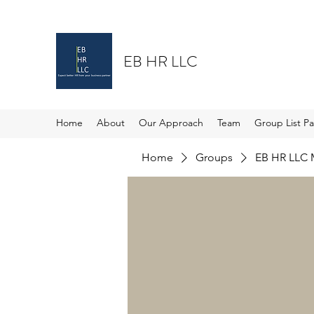
EB HR LLC
Home
About
Our Approach
Team
Group List P
Home
Groups
EB HR LLC 