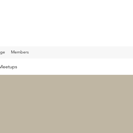
age
Members
Meetups