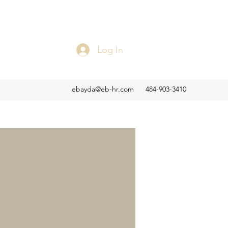
Log In
ebayda@eb-hr.com
484-903-3410