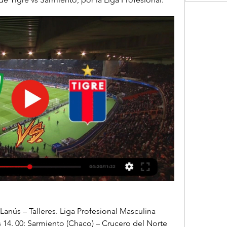
 Lanús – Talleres. Liga Profesional Masculina 
 14. 00: Sarmiento (Chaco) – Crucero del Norte 