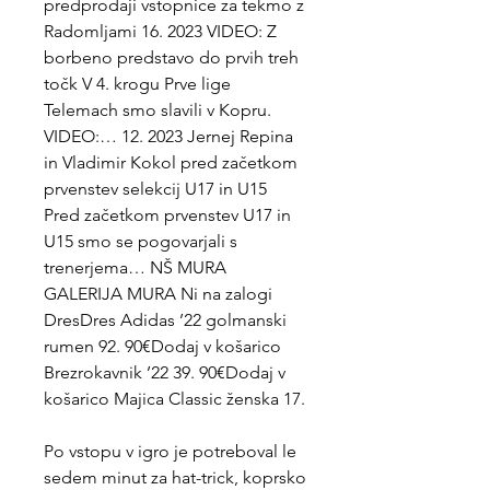
predprodaji vstopnice za tekmo z 
Radomljami 16. 2023 VIDEO: Z 
borbeno predstavo do prvih treh 
točk V 4. krogu Prve lige 
Telemach smo slavili v Kopru. 
VIDEO:… 12. 2023 Jernej Repina 
in Vladimir Kokol pred začetkom 
prvenstev selekcij U17 in U15 
Pred začetkom prvenstev U17 in 
U15 smo se pogovarjali s 
trenerjema… NŠ MURA 
GALERIJA MURA Ni na zalogi 
DresDres Adidas ’22 golmanski 
rumen 92. 90€Dodaj v košarico 
Brezrokavnik ’22 39. 90€Dodaj v 
košarico Majica Classic ženska 17.
Po vstopu v igro je potreboval le 
sedem minut za hat-trick, koprsko 