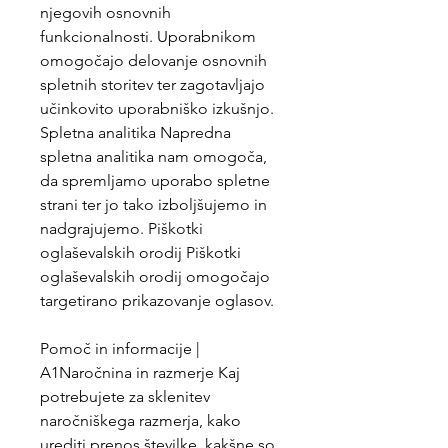
njegovih osnovnih 
funkcionalnosti. Uporabnikom 
omogočajo delovanje osnovnih 
spletnih storitev ter zagotavljajo 
učinkovito uporabniško izkušnjo. 
Spletna analitika Napredna 
spletna analitika nam omogoča, 
da spremljamo uporabo spletne 
strani ter jo tako izboljšujemo in 
nadgrajujemo. Piškotki 
oglaševalskih orodij Piškotki 
oglaševalskih orodij omogočajo 
targetirano prikazovanje oglasov.
Pomoč in informacije | 
A1Naročnina in razmerje Kaj 
potrebujete za sklenitev 
naročniškega razmerja, kako 
urediti prenos številke, kakšne so 