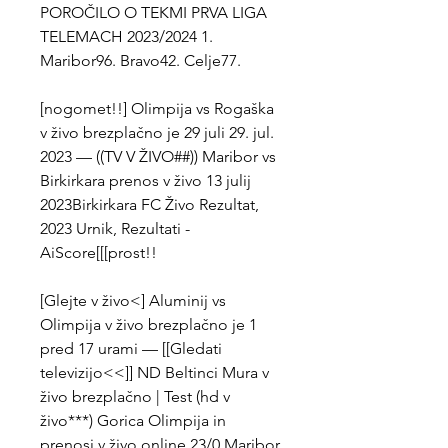
POROČILO O TEKMI PRVA LIGA 
TELEMACH 2023/2024 1. 
Maribor96. Bravo42. Celje77.
[nogomet!!] Olimpija vs Rogaška 
v živo brezplačno je 29 juli 29. jul. 
2023 — ((TV V ŽIVO##)) Maribor vs 
Birkirkara prenos v živo 13 julij 
2023Birkirkara FC Živo Rezultat, 
2023 Urnik, Rezultati - 
AiScore[[[prost!!
[Glejte v živo<] Aluminij vs 
Olimpija v živo brezplačno je 1 
pred 17 urami — [[Gledati 
televizijo<<]] ND Beltinci Mura v 
živo brezplačno | Test (hd v 
živo***) Gorica Olimpija in 
prenosi v živo online 23/0 Maribor