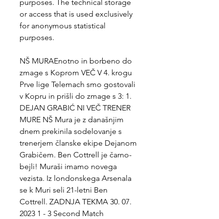
purposes. The technical storage 
or access that is used exclusively 
for anonymous statistical 
purposes.
NŠ MURAEnotno in borbeno do 
zmage s Koprom VEČ V 4. krogu 
Prve lige Telemach smo gostovali 
v Kopru in prišli do zmage s 3: 1. 
DEJAN GRABIĆ NI VEČ TRENER 
MURE NŠ Mura je z današnjim 
dnem prekinila sodelovanje s 
trenerjem članske ekipe Dejanom 
Grabičem. Ben Cottrell je čarno-
bejli! Muraši imamo novega 
vezista. Iz londonskega Arsenala 
se k Muri seli 21-letni Ben 
Cottrell. ZADNJA TEKMA 30. 07. 
2023 1 - 3 Second Match 