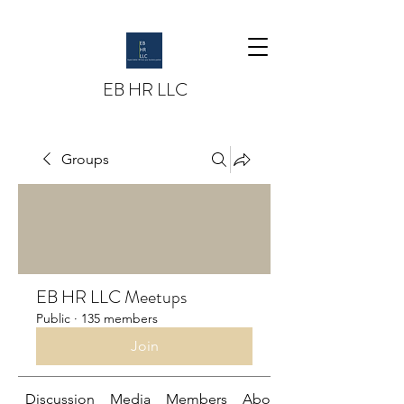
EB HR LLC
Groups
EB HR LLC Meetups
Public
·
135 members
Join
Discussion
Media
Members
About