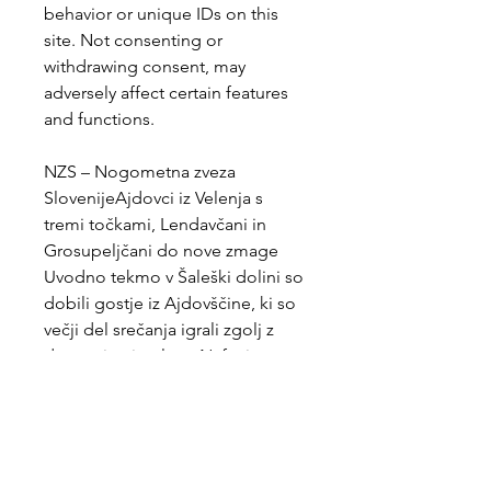
behavior or unique IDs on this 
site. Not consenting or 
withdrawing consent, may 
adversely affect certain features 
and functions.
NZS – Nogometna zveza 
SlovenijeAjdovci iz Velenja s 
tremi točkami, Lendavčani in 
Grosupeljčani do nove zmage 
Uvodno tekmo v Šaleški dolini so 
dobili gostje iz Ajdovščine, ki so 
večji del srečanja igrali zgolj z 
deseterico igralcev. Nafta je v 
dvoboju s Fužinarjem prišla še do 
tretje zmage, Grosupeljčani pa so 
premagali tudi Beltinčane. 19.
nkmaribor. comOb nadaljevanju 