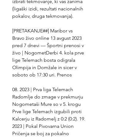
izbrati tekmovanje, ki vas zanima 
(ligaški izidi, rezultati nacionalnih 
pokalov, druga tekmovanja).
[PRETAKANJE##] Maribor vs 
Bravo živo online 13 avgust 2023 
pred 7 dnevi — Športni prenosi v 
živo | NogometDerbi 4. kola prve 
lige Telemach bosta odigrala 
Olimpija in Domžale in sicer v 
soboto ob 17:30 uri. Prenos
08. 2023 | Prva liga Telemach 
Radomlje do zmage v prekmurju 
Nogometaši Mure so v 5. krogu 
Prve lige Telemach izgubili proti 
Kalcerju iz Radomelj z 0:2 (0:2). 19. 
2023 | Pokal Pivovarna Union 
Pričenja se boj za pokalno 