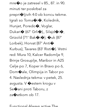
mre�o je zatresel v 85., 87. in 90. 
minuti ter poskrbel za 
prepri�ljivih 4:0 ob koncu tekme. 
Igrali so Toma�i�, Kolednik, 
Hunjet, Poredo�, Voglar, 
Dukari� (67' Grli�),, Silajd�i�, 
Grizold (71' Bak�i�), �uk (87’ 
Lorbek), Horvat (87’ Anti� 
Kurbus), Tavares (83’ Risti�). Vrstni 
red: Mura 10, Kalcer Radomlje 9, 
Brinje Grosuplje, Maribor in A2S 
Celje po 7, Koper in Bravo po 6, 
Dom�ale, Olimpija in Tabor po 
4. Naslednja tekma: v petek, 25. 
avgusta. V �estem krogu v 
Se�ani proti Taboru, z 
za�etkom ob 17.
Functional Always active The 