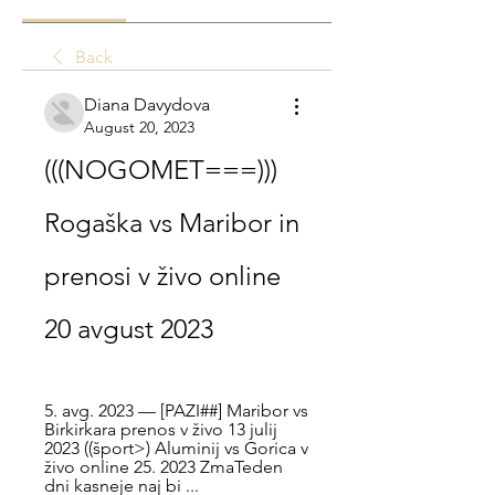
Back
Diana Davydova
August 20, 2023
(((NOGOMET===))) 
Rogaška vs Maribor in 
prenosi v živo online 
20 avgust 2023
5. avg. 2023 — [PAZI##] Maribor vs 
Birkirkara prenos v živo 13 julij 
2023 ((šport>) Aluminij vs Gorica v 
živo online 25. 2023 ZmaTeden 
dni kasneje naj bi ...