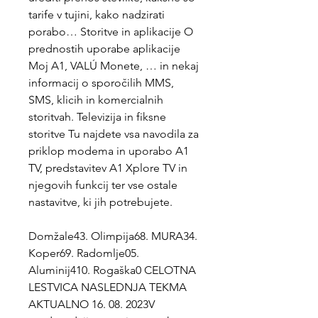
tarife v tujini, kako nadzirati 
porabo… Storitve in aplikacije O 
prednostih uporabe aplikacije 
Moj A1, VALÚ Monete, … in nekaj 
informacij o sporočilih MMS, 
SMS, klicih in komercialnih 
storitvah. Televizija in fiksne 
storitve Tu najdete vsa navodila za 
priklop modema in uporabo A1 
TV, predstavitev A1 Xplore TV in 
njegovih funkcij ter vse ostale 
nastavitve, ki jih potrebujete.
Domžale43. Olimpija68. MURA34. 
Koper69. Radomlje05. 
Aluminij410. Rogaška0 CELOTNA 
LESTVICA NASLEDNJA TEKMA 
AKTUALNO 16. 08. 2023V 