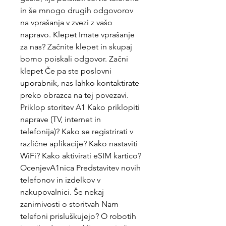
in še mnogo drugih odgovorov 
na vprašanja v zvezi z vašo 
napravo. Klepet Imate vprašanje 
za nas? Začnite klepet in skupaj 
bomo poiskali odgovor. Začni 
klepet Če pa ste poslovni 
uporabnik, nas lahko kontaktirate 
preko obrazca na tej povezavi. 
Priklop storitev A1 Kako priklopiti 
naprave (TV, internet in 
telefonija)? Kako se registrirati v 
različne aplikacije? Kako nastaviti 
WiFi? Kako aktivirati eSIM kartico? 
OcenjevA1nica Predstavitev novih 
telefonov in izdelkov v 
nakupovalnici. Še nekaj 
zanimivosti o storitvah Nam 
telefoni prisluškujejo? O robotih 