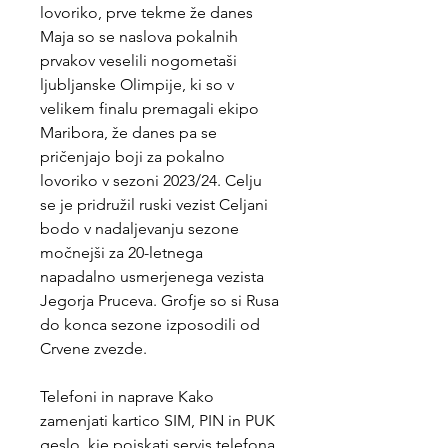
lovoriko, prve tekme že danes 
Maja so se naslova pokalnih 
prvakov veselili nogometaši 
ljubljanske Olimpije, ki so v 
velikem finalu premagali ekipo 
Maribora, že danes pa se 
pričenjajo boji za pokalno 
lovoriko v sezoni 2023/24. Celju 
se je pridružil ruski vezist Celjani 
bodo v nadaljevanju sezone 
močnejši za 20-letnega 
napadalno usmerjenega vezista 
Jegorja Pruceva. Grofje so si Rusa 
do konca sezone izposodili od 
Crvene zvezde.
Telefoni in naprave Kako 
zamenjati kartico SIM, PIN in PUK 
geslo, kje poiskati servis telefona 