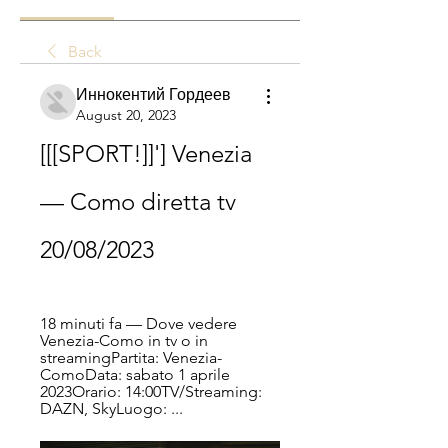
Back
Иннокентий Гордеев
August 20, 2023
[[[SPORT!]]'] Venezia 
— Como diretta tv 
20/08/2023
18 minuti fa — Dove vedere 
Venezia-Como in tv o in 
streamingPartita: Venezia-
ComoData: sabato 1 aprile 
2023Orario: 14:00TV/Streaming: 
DAZN, SkyLuogo: ...