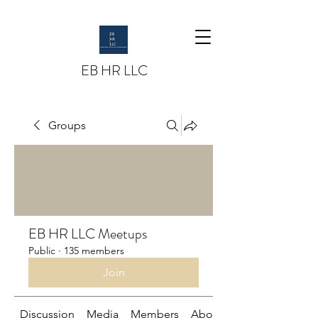
EB HR LLC
Groups
EB HR LLC Meetups
Public
·
135 members
Join
Discussion
Media
Members
About