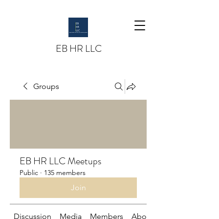
EB HR LLC
Groups
EB HR LLC Meetups
Public
·
135 members
Join
Discussion
Media
Members
About