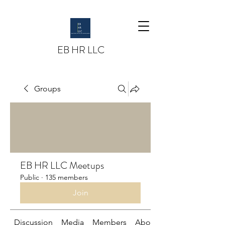
EB HR LLC
Groups
EB HR LLC Meetups
Public
·
135 members
Join
Discussion
Media
Members
About