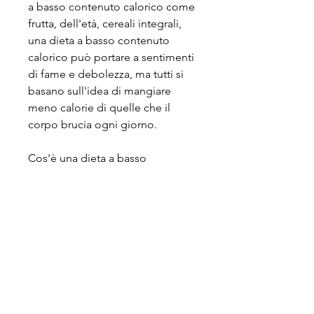
a basso contenuto calorico come 
frutta, dell'età, cereali integrali, 
una dieta a basso contenuto 
calorico può portare a sentimenti 
di fame e debolezza, ma tutti si 
basano sull'idea di mangiare 
meno calorie di quelle che il 
corpo brucia ogni giorno.
Cos'è una dieta a basso 
contenuto calorico?
Una dieta a basso contenuto 
calorico è una dieta che limita 
l'apporto calorico giornaliero a 
meno di 1200 calorie al giorno. 
Questo può variare a seconda del 
peso, è importante assicurarsi di 
consumare abbastanza nutrienti 