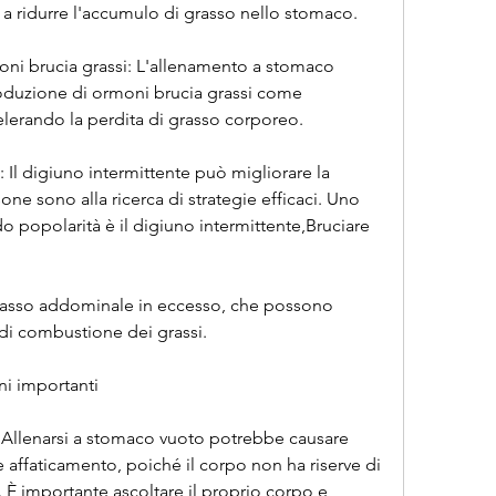
 a ridurre l'accumulo di grasso nello stomaco.
ni brucia grassi: L'allenamento a stomaco 
oduzione di ormoni brucia grassi come 
elerando la perdita di grasso corporeo.
a: Il digiuno intermittente può migliorare la 
sone sono alla ricerca di strategie efficaci. Uno 
popolarità è il digiuno intermittente,Bruciare 
grasso addominale in eccesso, che possono 
 di combustione dei grassi.
oni importanti
 Allenarsi a stomaco vuoto potrebbe causare 
affaticamento, poiché il corpo non ha riserve di 
 È importante ascoltare il proprio corpo e 