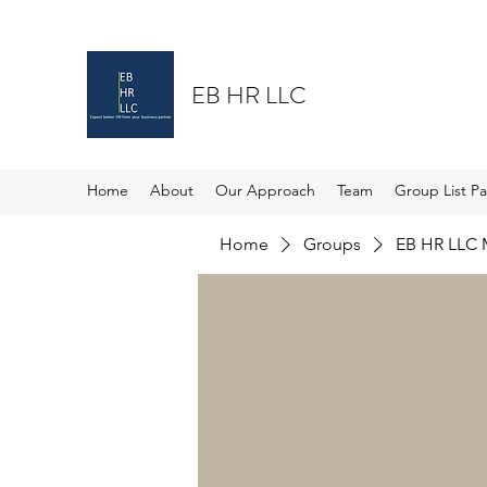
EB HR LLC
Home
About
Our Approach
Team
Group List P
Home
Groups
EB HR LLC 