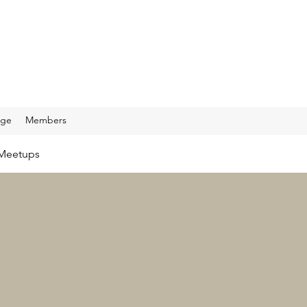
age
Members
Meetups