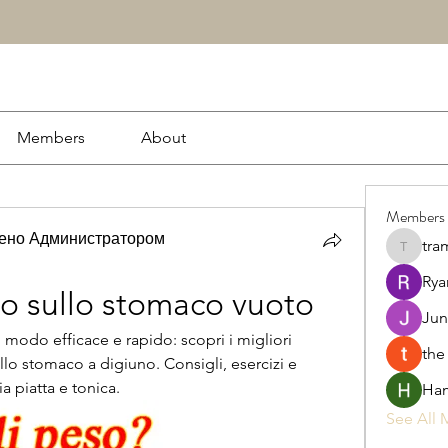
Members
About
Members
рено Администратором
tra
tramanh
Rya
sso sullo stomaco vuoto
Jun
modo efficace e rapido: scopri i migliori 
the
llo stomaco a digiuno. Consigli, esercizi e 
a piatta e tonica.
Ham
See All 