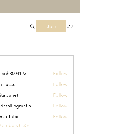
Join
manh3004123
Follow
3004123
n Lucas
Follow
ita Junet
Follow
 detailingmafia
Follow
za Tufail
Follow
Members (135)