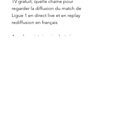
TV gratuit, quelle chaîne pour 
regarder la diffusion du match de 
Ligue 1 en direct live et en replay 
rediffusion en français
Avec leur victoire cinq buts à un, 
les Bretons ont soigné leur 
différence de buts histoire de 
prendre les rênes du 
championnat. Lorsqu'ils sont 
rentrés aux vestiaires à la mi-
temps avec un score de parité, 
les Messins étaient sur la lancée 
du hold-up parfait. Cependant, le 
SRFC est revenu avec de 
meilleures intentions augmentant 
encore un peu le niveau 
d'intensité. Le festival offensif a 
permis à Jérémy Doku de briller 