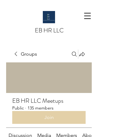
EB HR LLC
Groups
EB HR LLC Meetups
Public
·
135 members
Join
Discussion
Media
Members
About