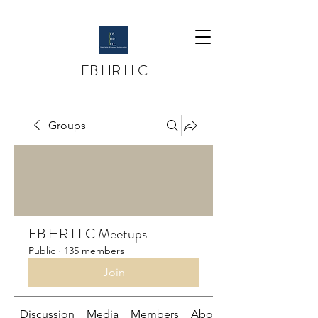
EB HR LLC
Groups
EB HR LLC Meetups
Public
·
135 members
Join
Discussion
Media
Members
About