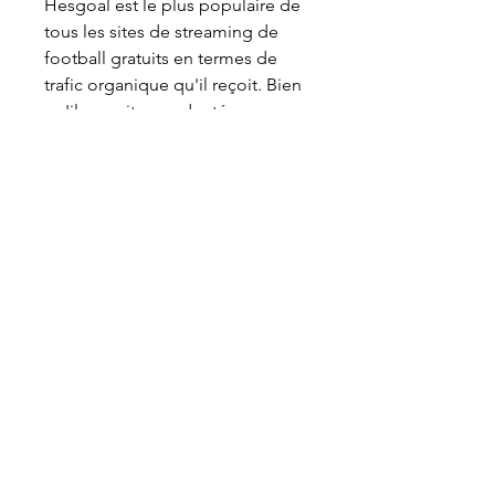
Hesgoal est le plus populaire de 
tous les sites de streaming de 
football gratuits en termes de 
trafic organique qu'il reçoit. Bien 
qu'il ne soit pas adapté aux 
mobiles pour le moment, le site 
Web Hesgoals est très facile à 
naviguer et il est simple de 
trouver un flux pour un match de 
football à venir. Accompagnant 
de nombreux flux Hesgoal, un 
chat en ligne permet aux 
utilisateurs de parler du match 
qu'ils regardent.
NICE-Lorient Streaming Gratuit 
Live. Où regarder? (2023)Que 
trouverez-vous sur cette page? 
Regardez tous les matchs de 