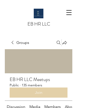
EB HR LLC
Groups
EB HR LLC Meetups
Public
·
135 members
Join
Discussion
Media
Members
About