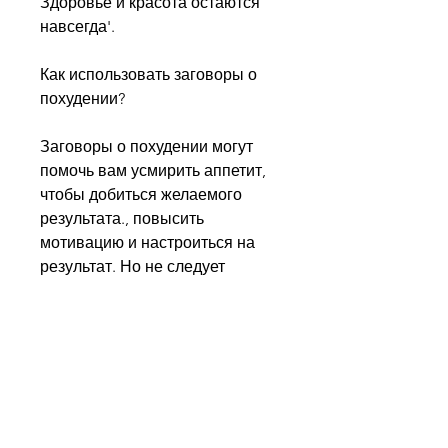
Здоровье и красота остаются 
навсегда'.
Как использовать заговоры о 
похудении?
Заговоры о похудении могут 
помочь вам усмирить аппетит, 
чтобы добиться желаемого 
результата., повысить 
мотивацию и настроиться на 
результат. Но не следует 
полагаться только на заговоры, 
чтобы похудеть. Следует 
придерживаться правильного 
рациона питания, заниматься 
спортом и избегать вредных 
привычек.