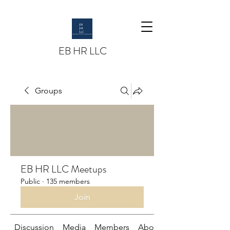
EB HR LLC
Groups
EB HR LLC Meetups
Public
·
135 members
Join
Discussion
Media
Members
About