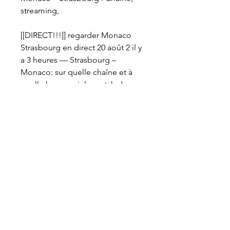
streaming,
[[DIRECT!!!]] regarder Monaco 
Strasbourg en direct 20 août 2 il y 
a 3 heures — Strasbourg – 
Monaco: sur quelle chaîne et à 
quelle heure voir le match de 
Ligue 1? - 
Strasbourg/Monaco/CanvaLa 
Ligue 1 Uber Eats reprend ce
Strasbourg – AS Monaco: quelle 
chaîne et comment voir le match 
en streaming? Ligue 1Strasbourg 
accueille l’AS Monaco ce 
mercredi dans le cadre de la 
28ème journée de Ligue 1. La 
chaîne, l’heure et le streaming, 