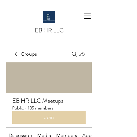
EB HR LLC
Groups
EB HR LLC Meetups
Public
·
135 members
Join
Discussion
Media
Members
About