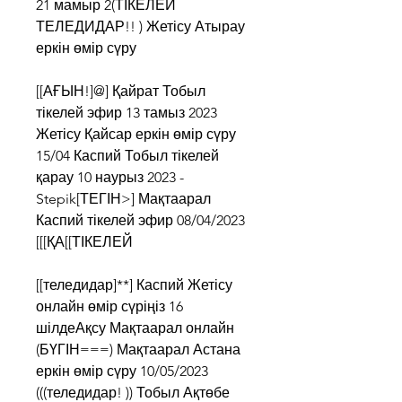
21 мамыр 2(ТІКЕЛЕЙ 
ТЕЛЕДИДАР!! ) Жетісу Атырау 
еркін өмір сүру
[[АҒЫН!]@] Қайрат Тобыл 
тікелей эфир 13 тамыз 2023 
Жетісу Қайсар еркін өмір сүру 
15/04 Каспий Тобыл тікелей 
қарау 10 наурыз 2023 - 
Stepik[ТЕГІН>] Мақтаарал 
Каспий тікелей эфир 08/04/2023 
[[[ҚА[[ТІКЕЛЕЙ
[[теледидар]**] Каспий Жетісу 
онлайн өмір сүріңіз 16 
шілдеАқсу Мақтаарал онлайн 
(БҮГІН===) Мақтаарал Астана 
еркін өмір сүру 10/05/2023 
(((теледидар! )) Тобыл Ақтөбе 