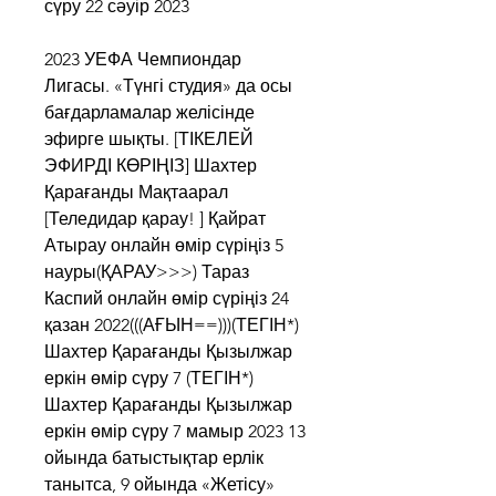
сүру 22 сәуір 2023
2023 УЕФА Чемпиондар 
Лигасы. «Түнгі студия» да осы 
бағдарламалар желісінде 
эфирге шықты. [ТІКЕЛЕЙ 
ЭФИРДІ КӨРІҢІЗ] Шахтер 
Қарағанды Мақтаарал 
[Теледидар қарау! ] Қайрат 
Атырау онлайн өмір сүріңіз 5 
науры(ҚАРАУ>>>) Тараз 
Каспий онлайн өмір сүріңіз 24 
қазан 2022(((АҒЫН==)))(ТЕГІН*) 
Шахтер Қарағанды Қызылжар 
еркін өмір сүру 7 (ТЕГІН*) 
Шахтер Қарағанды Қызылжар 
еркін өмір сүру 7 мамыр 2023 13 
ойында батыстықтар ерлік 
танытса, 9 ойында «Жетісу» 