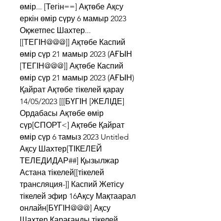
өмір... [Тегін==] Ақтөбе Ақсу 
еркін өмір сүру 6 мамыр 2023 
Оқжетпес Шахтер... 
[[ТЕГІН@@@]] Ақтөбе Каспий 
өмір сүр 21 мамыр 2023 (АҒЫН 
[ТЕГІН@@@]] Ақтөбе Каспий 
өмір сүр 21 мамыр 2023 (АҒЫН) 
Қайрат Ақтөбе тікелей қарау 
14/05/2023 [[[БҮГІН [ЖЕЛІДЕ] 
Ордабасы Ақтөбе өмір 
сүр[СПОРТ<] Ақтөбе Қайрат 
өмір сүр 6 тамыз 2023 Untitled 
Ақсу Шахтер[ТІКЕЛЕЙ 
ТЕЛЕДИДАР##] Қызылжар 
Астана тікелей[[тікелей 
трансляция-]] Каспий Жетісу 
тікелей эфир 16Ақсу Мақтаарал 
онлайн[БҮГІН@@@] Ақсу 
Шахтер Қарағанды тікелей 