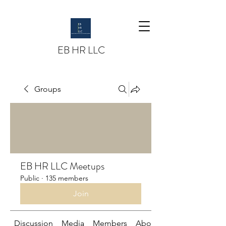
EB HR LLC
Groups
EB HR LLC Meetups
Public
·
135 members
Join
Discussion
Media
Members
About