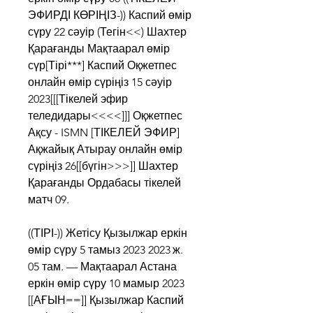
ЭФИРДІ КӨРІҢІЗ-)) Каспий өмір 
сүру 22 сәуір (Тегін<<) Шахтер 
Қарағанды Мақтаарал өмір 
сүр[Тірі***] Каспий Оқжетпес 
онлайн өмір сүріңіз 15 сәуір 
2023[[[Тікелей эфир 
теледидары<<<<]]] Оқжетпес 
Ақсу - ISMN [ТІКЕЛЕЙ ЭФИР] 
Ақжайық Атырау онлайн өмір 
сүріңіз 26[[бүгін>>>]] Шахтер 
Қарағанды Ордабасы тікелей 
матч 09.
((ТІРІ-)) Жетісу Қызылжар еркін 
өмір сүру 5 тамыз 2023 2023 ж. 
05 там. — Мақтаарал Астана 
еркін өмір сүру 10 мамыр 2023 
[[АҒЫН==]] Қызылжар Каспий 