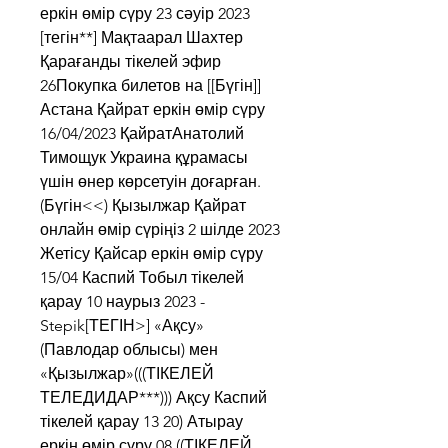
еркін өмір сүру 23 сәуір 2023 
[тегін**] Мақтаарал Шахтер 
Қарағанды тікелей эфир 
26Покупка билетов на [[Бүгін]] 
Астана Қайрат еркін өмір сүру 
16/04/2023 ҚайратАнатолий 
Тимощук Украина құрамасы 
үшін өнер көрсетуін доғарған. 
(Бүгін<<) Қызылжар Қайрат 
онлайн өмір сүріңіз 2 шілде 2023 
Жетісу Қайсар еркін өмір сүру 
15/04 Каспий Тобыл тікелей 
қарау 10 наурыз 2023 - 
Stepik[ТЕГІН>] «Ақсу» 
(Павлодар облысы) мен 
«Қызылжар»(((ТІКЕЛЕЙ 
ТЕЛЕДИДАР***))) Ақсу Каспий 
тікелей қарау 13 20) Атырау 
еркін өмір сүру 08 ((ТІКЕЛЕЙ 