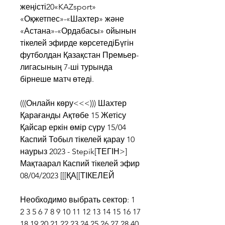
жеңісті20«KAZsport» 
«Оқжетпес»-«Шахтер» және 
«Астана»-«Ордабасы» ойынын 
тікелей эфирде көрсетедіБүгін 
футболдан Қазақстан Премьер-
лигасының 7-ші турында 
бірнеше матч өтеді.
(((Онлайн көру<<<))) Шахтер 
Қарағанды Ақтөбе 15 Жетісу 
Қайсар еркін өмір сүру 15/04 
Каспий Тобыл тікелей қарау 10 
наурыз 2023 - Stepik[ТЕГІН>] 
Мақтаарал Каспий тікелей эфир 
08/04/2023 [[[ҚА[[ТІКЕЛЕЙ
Необходимо выбрать сектор: 1 
2 3 5 6 7 8 9 10 11 12 13 14 15 16 17 
18 19 20 21 22 23 24 25 26 27 28 40 