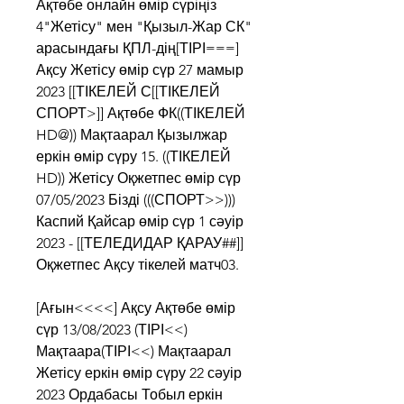
Ақтөбе онлайн өмір сүріңіз 
4"Жетісу" мен "Қызыл-Жар СК" 
арасындағы ҚПЛ-дің[ТІРІ===] 
Ақсу Жетісу өмір сүр 27 мамыр 
2023 [[ТІКЕЛЕЙ С[[ТІКЕЛЕЙ 
СПОРТ>]] Ақтөбе ФК((ТІКЕЛЕЙ 
HD@)) Мақтаарал Қызылжар 
еркін өмір сүру 15. ((ТІКЕЛЕЙ 
HD)) Жетісу Оқжетпес өмір сүр 
07/05/2023 Бізді (((СПОРТ>>))) 
Каспий Қайсар өмір сүр 1 сәуір 
2023 - [[ТЕЛЕДИДАР ҚАРАУ##]] 
Оқжетпес Ақсу тікелей матч03.
[Ағын<<<<] Ақсу Ақтөбе өмір 
сүр 13/08/2023 (ТІРІ<<) 
Мақтаара(ТІРІ<<) Мақтаарал 
Жетісу еркін өмір сүру 22 сәуір 
2023 Ордабасы Тобыл еркін 