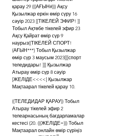
қарау 29 (((АҒЫН#))) Ақсу 
Қызылжар еркін өмір сүру 16 
сәуір 2023 [[ТІКЕЛЕЙ ЭФИР! ]] 
Тобыл Ақтөбе тікелей эфир 23 
Ақсу Қайрат өмір сүр 9 
наурыз((ТІКЕЛЕЙ СПОРТ! 
(АҒЫН***) Тобыл Қызылжар 
өмір сүр 3 маусым 2023[[[спорт 
теледидары! ]]] Қызылжар 
Атырау өмір сүр 8 сәуір 
[ЖЕЛІДЕ<<<<] Қызылжар 
Мақтаарал тікелей қарау 10.
((ТЕЛЕДИДАР ҚАРАУ)) Тобыл 
Атырау тікелей эфир 2 
телеарнасының бағдарламалар 
кестесі (20. (((ЖЕЛІДЕ=))) Тобыл 
Мақтаарал онлайн өмір сүріңіз 