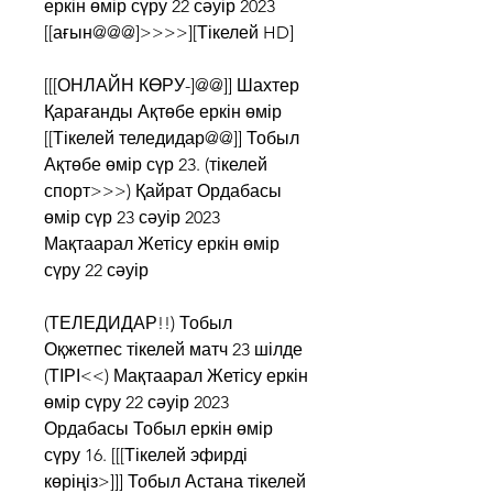
еркін өмір сүру 22 сәуір 2023 
[[ағын@@@]>>>>][Тікелей HD]
[[[ОНЛАЙН КӨРУ-]@@]] Шахтер 
Қарағанды Ақтөбе еркін өмір 
[[Тікелей теледидар@@]] Тобыл 
Ақтөбе өмір сүр 23. (тікелей 
спорт>>>) Қайрат Ордабасы 
өмір сүр 23 сәуір 2023 
Мақтаарал Жетісу еркін өмір 
сүру 22 сәуір
(ТЕЛЕДИДАР!!) Тобыл 
Оқжетпес тікелей матч 23 шілде 
(ТІРІ<<) Мақтаарал Жетісу еркін 
өмір сүру 22 сәуір 2023 
Ордабасы Тобыл еркін өмір 
сүру 16. [[[Тікелей эфирді 
көріңіз>]]] Тобыл Астана тікелей 