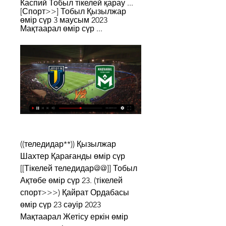
Каспий Тобыл тікелей қарау ... 
[Спорт>>] Тобыл Қызылжар 
өмір сүр 3 маусым 2023 
Мақтаарал өмір сүр ...
((теледидар**)) Қызылжар 
Шахтер Қарағанды өмір сүр 
[[Тікелей теледидар@@]] Тобыл 
Ақтөбе өмір сүр 23. (тікелей 
спорт>>>) Қайрат Ордабасы 
өмір сүр 23 сәуір 2023 
Мақтаарал Жетісу еркін өмір 