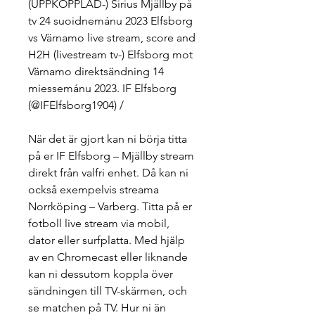
(UPPKOPPLAD-) Sirius Mjällby på 
tv 24 suoidnemánu 2023 Elfsborg 
vs Värnamo live stream, score and 
H2H (livestream tv-) Elfsborg mot 
Värnamo direktsändning 14 
miessemánu 2023. IF Elfsborg 
(@IFElfsborg1904) /
När det är gjort kan ni börja titta 
på er IF Elfsborg – Mjällby stream 
direkt från valfri enhet. Då kan ni 
också exempelvis streama 
Norrköping – Varberg. Titta på er 
fotboll live stream via mobil, 
dator eller surfplatta. Med hjälp 
av en Chromecast eller liknande 
kan ni dessutom koppla över 
sändningen till TV-skärmen, och 
se matchen på TV. Hur ni än 