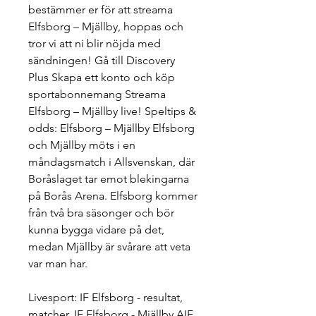
bestämmer er för att streama 
Elfsborg – Mjällby, hoppas och 
tror vi att ni blir nöjda med 
sändningen! Gå till Discovery 
Plus Skapa ett konto och köp 
sportabonnemang Streama 
Elfsborg – Mjällby live! Speltips & 
odds: Elfsborg – Mjällby Elfsborg 
och Mjällby möts i en 
måndagsmatch i Allsvenskan, där 
Boråslaget tar emot blekingarna 
på Borås Arena. Elfsborg kommer 
från två bra säsonger och bör 
kunna bygga vidare på det, 
medan Mjällby är svårare att veta 
var man har.
Livesport: IF Elfsborg - resultat, 
matcher, IF Elfsborg - Mjällby AIF 