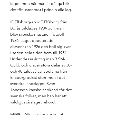
laget, men när man är dåliga blir 
det förluster mot i princip alla lag.
IF Elfsborg-arkivIF Elfsborg från 
Borås bildades 1904 och man 
blev svenska mästare i fotboll 
1936. Laget debuterade i 
allsvenskan 1926 och höll sig kvar 
i serien hela tiden fram till 1954. 
Under dessa år tog man 3 SM-
Guld, och under stora delar av 30- 
och 40-talet så var spelarna från 
Elfsborg också stommen i det 
svenska landslaget. Sven 
Jonasson kanske är okänd för det 
svenska folket, men han har ett 
väldigt svårslaget rekord.
Mjällby AIF livescore, resultat, 