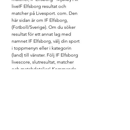
liveIF Elfsborg resultat och 
matcher på Livesport. com. Den 
här sidan är om IF Elfsborg, 
(Fotboll/Sverige). Om du söker 
resultat för ett annat lag med 
namnet IF Elfsborg, välj din sport 
i toppmenyn eller i kategorin 
(land) till vänster. Följ IF Elfsborg 
livescore, slutresultat, matcher 
och matchdetaljer! Kommande 
matcher: 20. 08.
(Live TV) Häcken mot Mjällby på 
tv 11 geassemánu 2023 (S 
(SPORT###) AIK mot IFK 
Göteborg på live 15 miessemánu 
2023 IFK Göteborg - AIK Fotboll, 
résultat et score du match. 14 