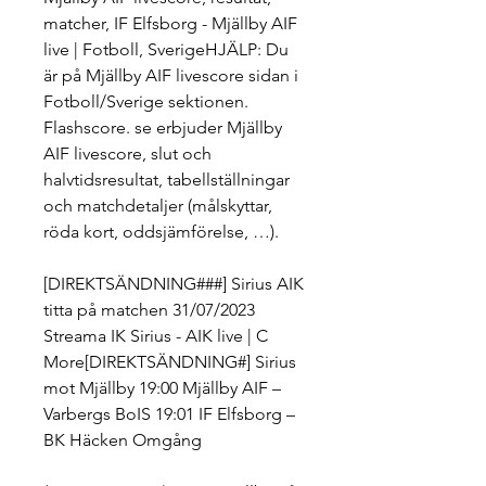
matcher, IF Elfsborg - Mjällby AIF 
live | Fotboll, SverigeHJÄLP: Du 
är på Mjällby AIF livescore sidan i 
Fotboll/Sverige sektionen. 
Flashscore. se erbjuder Mjällby 
AIF livescore, slut och 
halvtidsresultat, tabellställningar 
och matchdetaljer (målskyttar, 
röda kort, oddsjämförelse, …).
[DIREKTSÄNDNING###] Sirius AIK 
titta på matchen 31/07/2023 
Streama IK Sirius - AIK live | C 
More[DIREKTSÄNDNING#] Sirius 
mot Mjällby 19:00 Mjällby AIF – 
Varbergs BoIS 19:01 IF Elfsborg – 
BK Häcken Omgång