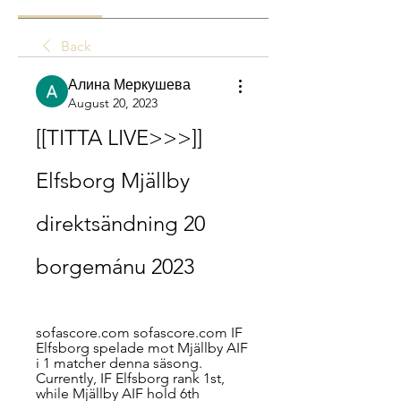
Back
Алина Меркушева
August 20, 2023
[[TITTA LIVE>>>]] 
Elfsborg Mjällby 
direktsändning 20 
borgemánu 2023
sofascore.com sofascore.com IF 
Elfsborg spelade mot Mjällby AIF 
i 1 matcher denna säsong. 
Currently, IF Elfsborg rank 1st, 
while Mjällby AIF hold 6th 