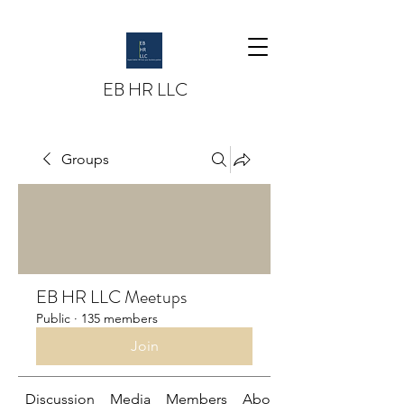
EB HR LLC
Groups
EB HR LLC Meetups
Public
·
135 members
Join
Discussion
Media
Members
About