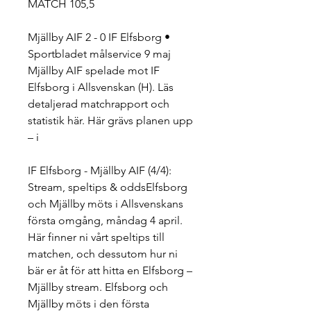
MATCH 105,5
Mjällby AIF 2 - 0 IF Elfsborg • 
Sportbladet målservice 9 maj 
Mjällby AIF spelade mot IF 
Elfsborg i Allsvenskan (H). Läs 
detaljerad matchrapport och 
statistik här. Här grävs planen upp 
– i
IF Elfsborg - Mjällby AIF (4/4): 
Stream, speltips & oddsElfsborg 
och Mjällby möts i Allsvenskans 
första omgång, måndag 4 april. 
Här finner ni vårt speltips till 
matchen, och dessutom hur ni 
bär er åt för att hitta en Elfsborg – 
Mjällby stream. Elfsborg och 
Mjällby möts i den första 