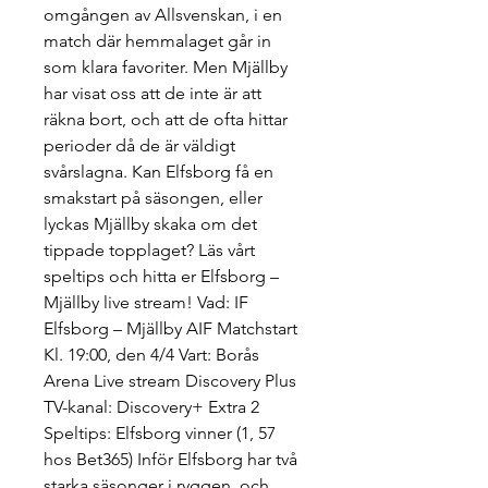
omgången av Allsvenskan, i en 
match där hemmalaget går in 
som klara favoriter. Men Mjällby 
har visat oss att de inte är att 
räkna bort, och att de ofta hittar 
perioder då de är väldigt 
svårslagna. Kan Elfsborg få en 
smakstart på säsongen, eller 
lyckas Mjällby skaka om det 
tippade topplaget? Läs vårt 
speltips och hitta er Elfsborg – 
Mjällby live stream! Vad: IF 
Elfsborg – Mjällby AIF Matchstart 
Kl. 19:00, den 4/4 Vart: Borås 
Arena Live stream Discovery Plus 
TV-kanal: Discovery+ Extra 2 
Speltips: Elfsborg vinner (1, 57 
hos Bet365) Inför Elfsborg har två 
starka säsonger i ryggen, och 