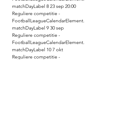
matchDayLabel 8 23 sep 20:00 
Reguliere competitie - 
FootballLeagueCalendarElement. 
matchDayLabel 9 30 sep 
Reguliere competitie - 
FootballLeagueCalendarElement. 
matchDayLabel 10 7 okt 
Reguliere competitie - 
FootballLeagueCalendarElement.
[[[TV KIJKEN!!]](((] PEC Westerlo 
kijken streaming 11 juli 2023 
Hiermee beschik je over maar 
liefst 60+ tv-zenders en stream je 
de beste films en series. Bij 
Voetbal Op TV kun je de Pro 
League topmatches van