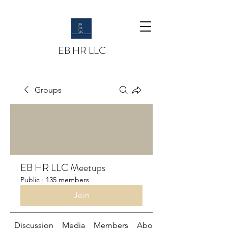
EB HR LLC
Groups
EB HR LLC Meetups
Public
·
135 members
Join
Discussion
Media
Members
About