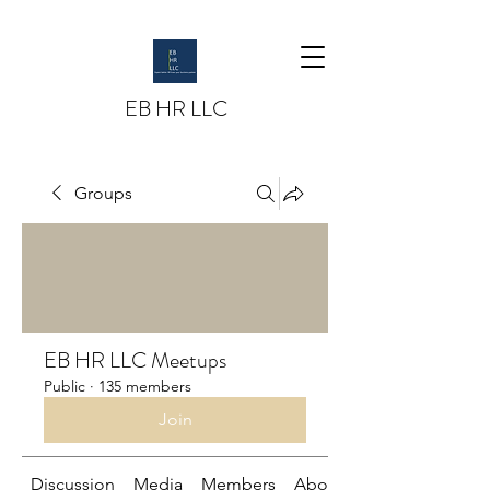
EB HR LLC
Groups
EB HR LLC Meetups
Public
·
135 members
Join
Discussion
Media
Members
About