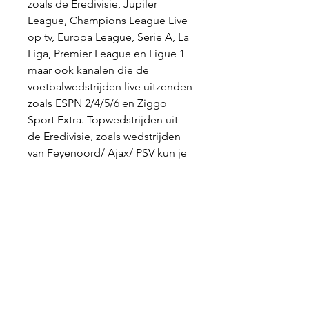
zoals de Eredivisie, Jupiler 
League, Champions League Live 
op tv, Europa League, Serie A, La 
Liga, Premier League en Ligue 1 
maar ook kanalen die de 
voetbalwedstrijden live uitzenden 
zoals ESPN 2/4/5/6 en Ziggo 
Sport Extra. Topwedstrijden uit 
de Eredivisie, zoals wedstrijden 
van Feyenoord/ Ajax/ PSV kun je 
live online bekijken via 
aanbieders zoals Online.
(((LIVE HD!!))) Westerlo Gent 
kijken streaming 13 augustus 2 
(Online bekijken===) Westerlo 
KAA Gent kijken streaming 13 
augustus 2023 Kijk Jupiler Pro 
League Live Stream | DAZN BE 