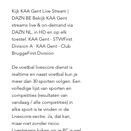
Kijk KAA Gent Live Stream | 
DAZN BE Bekijk KAA Gent 
streams live & on-demand via 
DAZN NL, in HD en op elk 
toestel. KAA Gent - STVVFirst 
Division A · KAA Gent - Club 
BruggeFirst Division
De voetbal livescore dienst is 
realtime en naast voetbal kun je 
meer dan 30 sporten volgen. Een 
volledige lijst van sporten en 
competities (resultaten van 
vandaag / alle competities) in 
elke sport is te vinden in de 
Livescore-sectie. Ja, dat kan, 
maar niet zonder risico. 
Livestreams kijken op je PC is wel 