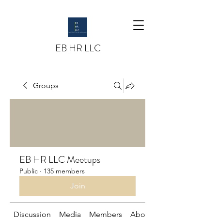
EB HR LLC
Groups
EB HR LLC Meetups
Public
·
135 members
Join
Discussion
Media
Members
About