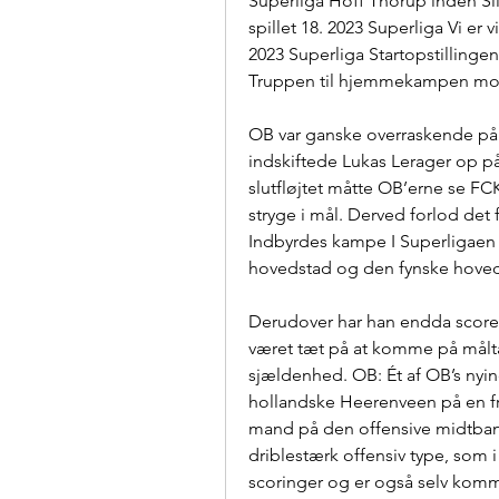
Superliga Hoff Thorup inden Sil
spillet 18. 2023 Superliga Vi er
2023 Superliga Startopstillinge
Truppen til hjemmekampen mo
OB var ganske overraskende på 
indskiftede Lukas Lerager op på 
slutfløjtet måtte OB’erne se FCK
stryge i mål. Derved forlod de
Indbyrdes kampe I Superligaen e
hovedstad og den fynske hoved
Derudover har han endda scoret 
været tæt på at komme på målta
sjældenhed. OB: Ét af OB’s nyind
hollandske Heerenveen på en fri t
mand på den offensive midtbane 
driblestærk offensiv type, som i 
scoringer og er også selv komme