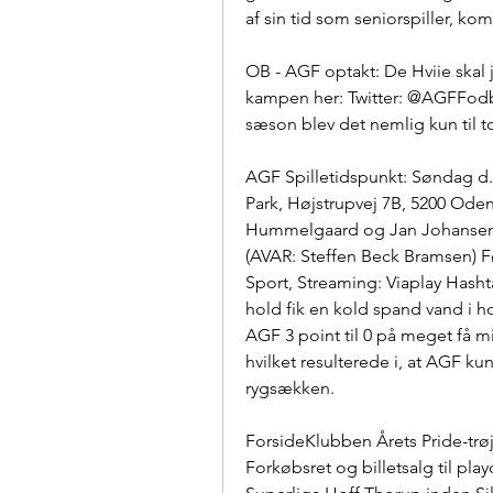
af sin tid som seniorspiller, k
OB - AGF optakt: De Hviie skal 
kampen her: Twitter: @AGFFodbol
sæson blev det nemlig kun til
AGF Spilletidspunkt: Søndag d. 2
Park, Højstrupvej 7B, 5200 Ode
Hummelgaard og Jan Johansen) 
(AVAR: Steffen Beck Bramsen) F
Sport, Streaming: Viaplay Hasht
hold fik en kold spand vand i 
AGF 3 point til 0 på meget få mi
hvilket resulterede i, at AGF ku
rygsækken.
ForsideKlubben Årets Pride-trøje
Forkøbsret og billetsalg til pla