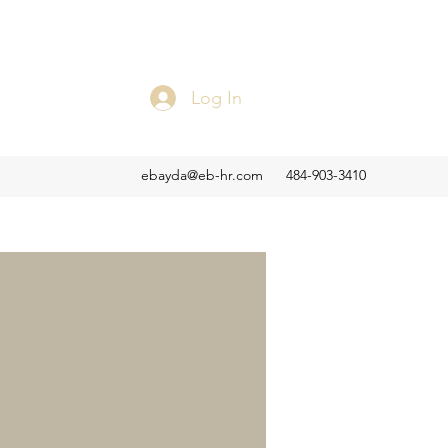
Log In
ebayda@eb-hr.com
484-903-3410