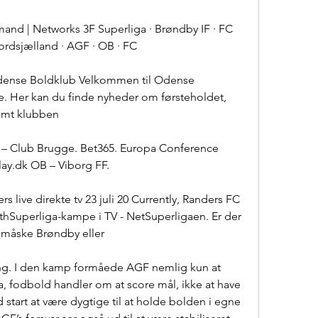
nd | Networks 3F Superliga · Brøndby IF · FC 
rdsjælland · AGF · OB · FC
Odense Boldklub Velkommen til Odense 
. Her kan du finde nyheder om førsteholdet, 
amt klubben
 – Club Brugge. Bet365. Europa Conference 
lay.dk OB – Viborg FF.
 live direkte tv 23 juli 20 Currently, Randers FC 
4thSuperliga-kampe i TV - NetSuperligaen. Er der 
t måske Brøndby eller
gning. I den kamp formåede AGF nemlig kun at 
 fodbold handler om at score mål, ikke at have 
start at være dygtige til at holde bolden i egne 