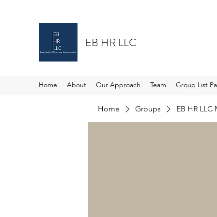
EB HR LLC
Home
About
Our Approach
Team
Group List P
Home
Groups
EB HR LLC 