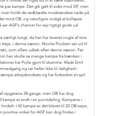
’s forsvar ser også ud til at være stabiliseret, 
ste par kampe. Det gik galt til sidst mod SIF, men 
de man holdt de rødklædte modstandere nede på 
det mod OB, og naturligvis undgå at kollapse 
å ser AGF’s chancer for sejr rigtigt gode ud.
ge særligt tungt, da han har leveret nogle af sine 
trøje, i denne sæson. Nicolai Poulsen ser ud til 
rakt, som ellers udløb efter denne sæson. Før 
 om han skulle se mange kampe fra bænken i 
tioner har Polle gjort til skamme. Mads Emil 
mnedgang og var heller ikke til rådighed i 
kæmpe arbejdsindsats og har forbedret sit spil 
ud af opgørene 28 gange, men OB har dog 
3 kampe er endt i en pointdeling. Kampene i 
ordelt. I 42 kampe er det blevet til 22 OB-sejre, 
 positive vinkel for AGF kan dog findes i 