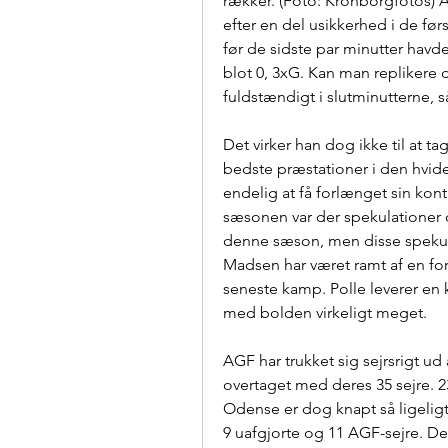
rækker. (Foto: Kronborgfotos) AGF
efter en del usikkerhed i de før
før de sidste par minutter hav
blot 0, 3xG. Kan man replikere 
fuldstændigt i slutminutterne, s
Det virker han dog ikke til at ta
bedste præstationer i den hvide 
endelig at få forlænget sin kont
sæsonen var der spekulationer
denne sæson, men disse spekula
Madsen har været ramt af en for
seneste kamp. Polle leverer en 
med bolden virkeligt meget.
AGF har trukket sig sejrsrigt 
overtaget med deres 35 sejre. 2
Odense er dog knapt så ligeligt f
9 uafgjorte og 11 AGF-sejre. Den