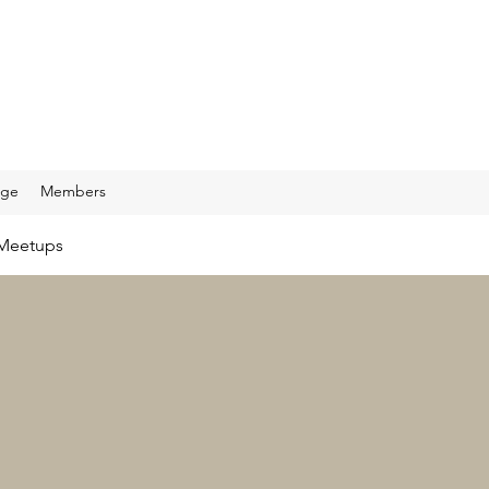
age
Members
Meetups