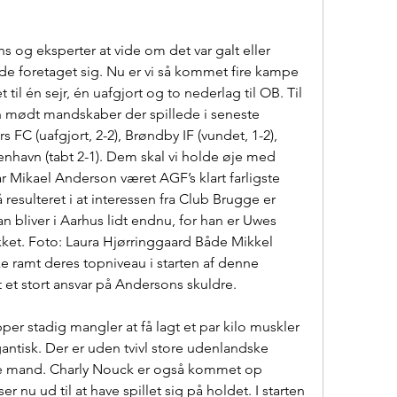
s og eksperter at vide om det var galt eller 
e foretaget sig. Nu er vi så kommet fire kampe 
til én sejr, én uafgjort og to nederlag til OB. Til 
n mødt mandskaber der spillede i seneste 
FC (uafgjort, 2-2), Brøndby IF (vundet, 1-2), 
enhavn (tabt 2-1). Dem skal vi holde øje med 
 Mikael Anderson været AGF’s klart farligste 
 resulteret i at interessen fra Club Brugge er 
n bliver i Aarhus lidt endnu, for han er Uwes 
ikket. Foto: Laura Hjørringgaard Både Mikkel 
 ramt deres topniveau i starten af denne 
et stort ansvar på Andersons skuldre.
per stadig mangler at få lagt et par kilo muskler 
antisk. Der er uden tvivl store udenlandske 
e mand. Charly Nouck er også kommet op 
nu ud til at have spillet sig på holdet. I starten 