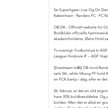
Se Superligaen Live Og On Dema
København · Randers FC · FC No
OB.DK - Officielt website for 
Boldklubs officielle hjemmeside
akademiholdene, Øens Hold s
Tv-oversigt. Fodbold på tv AGF
League Hvidovre IF – AGF. Viap
((livestream tv@)) OB mod Randers
rank 5th, while Viborg FF hold 
en FCK-kamp i dag, eller er de
26. februar, er det en vild sti
have 35% boldbesiddelse. Og ja,
bolden. Men det er altså en god 