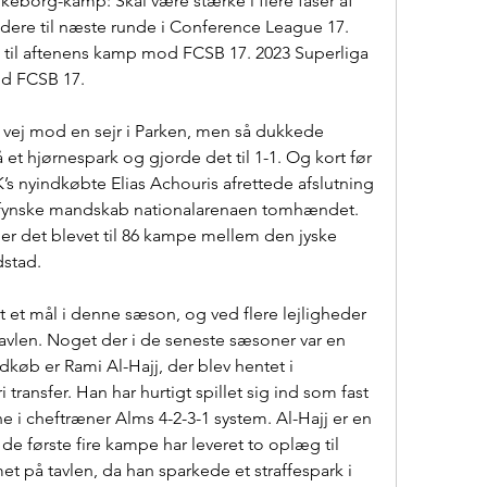
keborg-kamp: Skal være stærke i flere faser af 
 videre til næste runde i Conference League 17. 
n til aftenens kamp mod FCSB 17. 2023 Superliga 
d FCSB 17.
vej mod en sejr i Parken, men så dukkede 
et hjørnespark og gjorde det til 1-1. Og kort før 
’s nyindkøbte Elias Achouris afrettede afslutning 
t fynske mandskab nationalarenaen tomhændet. 
r det blevet til 86 kampe mellem den jyske 
stad.
et mål i denne sæson, og ved flere lejligheder 
vlen. Noget der i de seneste sæsoner var en 
køb er Rami Al-Hajj, der blev hentet i 
ransfer. Han har hurtigt spillet sig ind som fast 
i cheftræner Alms 4-2-3-1 system. Al-Hajj er en 
de første fire kampe har leveret to oplæg til 
t på tavlen, da han sparkede et straffespark i 