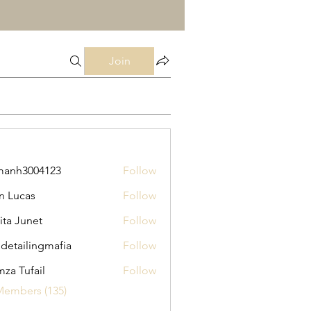
Join
manh3004123
Follow
3004123
n Lucas
Follow
ita Junet
Follow
 detailingmafia
Follow
za Tufail
Follow
Members (135)