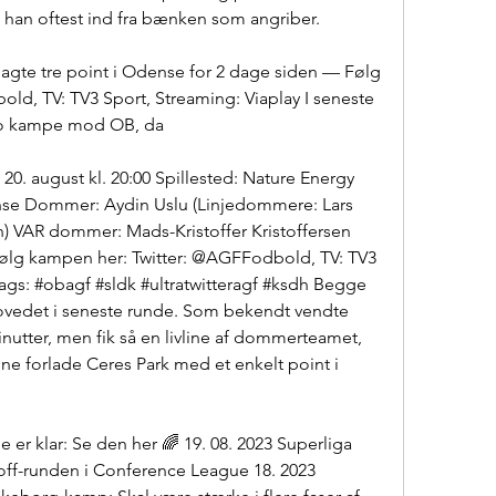
om han oftest ind fra bænken som angriber.
jagte tre point i Odense for 2 dage siden — Følg 
d, TV: TV3 Sport, Streaming: Viaplay I seneste 
 to kampe mod OB, da
0. august kl. 20:00 Spillested: Nature Energy 
nse Dommer: Aydin Uslu (Linjedommere: Lars 
VAR dommer: Mads-Kristoffer Kristoffersen 
ølg kampen her: Twitter: @AGFFodbold, TV: TV3 
ags: #obagf #sldk #ultratwitteragf #ksdh Begge 
hovedet i seneste runde. Som bekendt vendte 
nutter, men fik så en livline af dommerteamet, 
nne forlade Ceres Park med et enkelt point i 
 er klar: Se den her 🌈 19. 08. 2023 Superliga 
yoff-runden i Conference League 18. 2023 