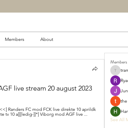
Members
About
Members
tra
tramanh
Rya
GF live stream 20 august 2023
Jun
the
<<<] Randers FC mod FCK live direkte 10 aprildk 
Ham
te tv 10 a[[[ledig-]]*] Viborg mod AGF live ...
See All 