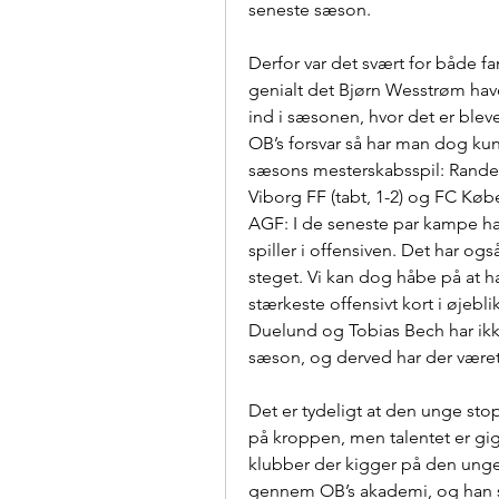
seneste sæson.
Derfor var det svært for både fan
genialt det Bjørn Wesstrøm havd
ind i sæsonen, hvor det er blevet 
OB’s forsvar så har man dog ku
sæsons mesterskabsspil: Randers 
Viborg FF (tabt, 1-2) og FC Køb
AGF: I de seneste par kampe har
spiller i offensiven. Det har også
steget. Vi kan dog håbe på at ha
stærkeste offensivt kort i øjebl
Duelund og Tobias Bech har ikke
sæson, og derved har der været 
Det er tydeligt at den unge stop
på kroppen, men talentet er gig
klubber der kigger på den ung
gennem OB’s akademi, og han ser 