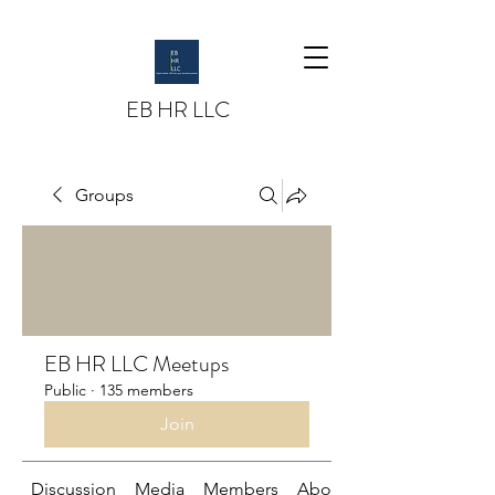
EB HR LLC
Groups
EB HR LLC Meetups
Public
·
135 members
Join
Discussion
Media
Members
About