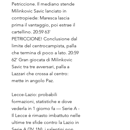
Petriccione. Il mediano stende 
Milinkovic Savic lanciato in 
contropiede: Maresca lascia 
prima il vantaggio, poi estrae il 
cartellino. 20:59 63' 
PETRICCIONE! Conclusione dal 
limite del centrocampista, palla 
che termina di poco a lato. 20:59 
62' Gran giocata di Milinkovic 
Savic tra tre avversari, palla a 
Lazzari che crossa al centro: 
mette in angolo Paz.
Lecce-Lazio: probabili 
formazioni, statistiche e dove 
vederla in 1 giorno fa — Serie A - 
Il Lecce è rimasto imbattuto nelle 
ultime tre sfide contro la Lazio in 
Serie A (2V, 1N), i salentini non 