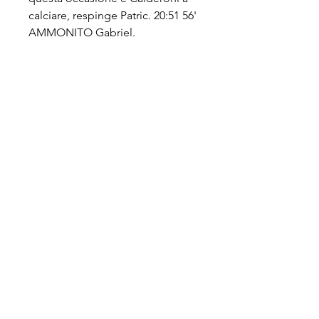
calciare, respinge Patric. 20:51 56' 
AMMONITO Gabriel.
Lecce-Lazio 2-1: risultato finale e 
highlightsSERIE A CLASSIFICA 
CALENDARIO MARCATORI 
PROBABILI FORMAZIONI 
INDISPONIBILI SQUADRE 
GIOCATORI SERIE A Stadio Via 
Del Mare di Lecce7 Luglio 2020 
ore 19:30 Partita finita 5' 0-1 
Felipe Caicedo 30' 1-1 Khouma 
Babacar 47' 2-1 Fabio Lucioni Da 
Lecce - Lazio é tutto, alla 
prossima sfida di Serie A! 21:41 
La Lazio ha perso tre delle ultime 
cinque sfide in Serie A (2V), tante 
sconfitte quante nelle precedenti 