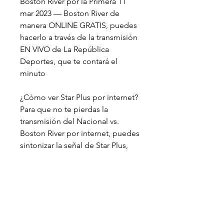
Boston River por la Primera 11 
mar 2023 — Boston River de 
manera ONLINE GRATIS, puedes 
hacerlo a través de la transmisión 
EN VIVO de La República 
Deportes, que te contará el 
minuto
¿Cómo ver Star Plus por internet? 
Para que no te pierdas la 
transmisión del Nacional vs. 
Boston River por internet, puedes 
sintonizar la señal de Star Plus, 
servicio de streaming en el que 
podrás acceder a la 
programación de los eventos 
deportivos. En el caso de que no 
puedas ingresar, tienes la opción 
de seguir la cobertura ONLINE 