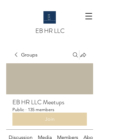
EB HR LLC
Groups
EB HR LLC Meetups
Public
·
135 members
Join
Discussion
Media
Members
About