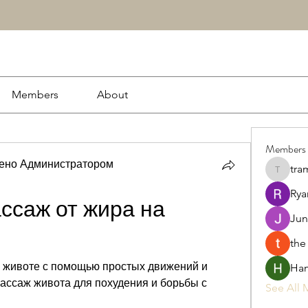
Members
About
Members
рено Администратором
tra
tramanh
Rya
ссаж от жира на 
Jun
the
 животе с помощью простых движений и 
Ham
массаж живота для похудения и борьбы с 
See All 