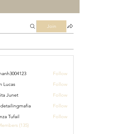
Join
manh3004123
Follow
3004123
n Lucas
Follow
ita Junet
Follow
 detailingmafia
Follow
za Tufail
Follow
Members (135)