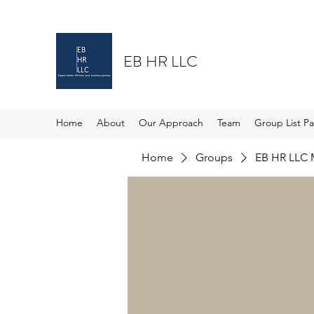
EB HR LLC
Home
About
Our Approach
Team
Group List P
Home
Groups
EB HR LLC 