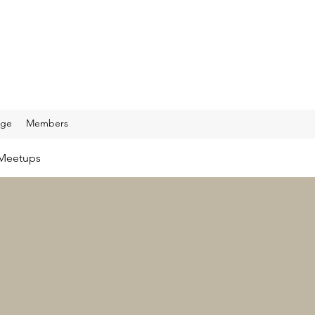
age
Members
Meetups