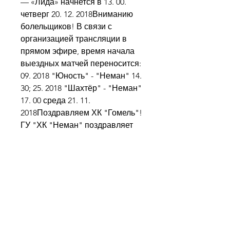
— «Лида» начнется в 13. 00. 
четверг 20. 12. 2018Вниманию 
болельщиков! В связи с 
организацией трансляции в 
прямом эфире, время начала 
выездных матчей переносится: 
09. 2018 "Юность" - "Неман" 14. 
30; 25. 2018 "Шахтёр" - "Неман" 
17. 00 среда 21. 11. 
2018Поздравляем ХК "Гомель"! 
ГУ "ХК "Неман" поздравляет 
хоккейный клуб "Гомель" с 
выходом в Суперфинал 
Континентального кубка. 
воскресенье 18. 2018Вниманию 
болельщиков! Гостевой матч с 
"Юностью", который должен 
был состояться 23 октября, 
перенесен на 22 октября. 