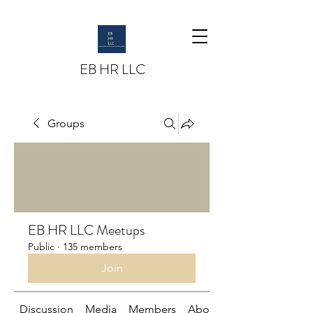
EB HR LLC
Groups
EB HR LLC Meetups
Public
·
135 members
Join
Discussion
Media
Members
About