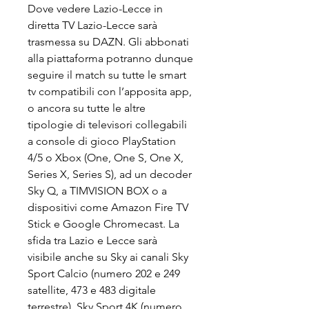
Dove vedere Lazio-Lecce in 
diretta TV Lazio-Lecce sarà 
trasmessa su DAZN. Gli abbonati 
alla piattaforma potranno dunque 
seguire il match su tutte le smart 
tv compatibili con l’apposita app, 
o ancora su tutte le altre 
tipologie di televisori collegabili 
a console di gioco PlayStation 
4/5 o Xbox (One, One S, One X, 
Series X, Series S), ad un decoder 
Sky Q, a TIMVISION BOX o a 
dispositivi come Amazon Fire TV 
Stick e Google Chromecast. La 
sfida tra Lazio e Lecce sarà 
visibile anche su Sky ai canali Sky 
Sport Calcio (numero 202 e 249 
satellite, 473 e 483 digitale 
terrestre), Sky Sport 4K (numero 