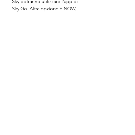
Sky potranno utilizzare l'app di 
Sky Go. Altra opzione è NOW, 
servizio streaming on demand di 
Sky: basterà acquistare il ticket 
"Sport" per vedere in diretta la 
partita. Lazio-Lecce in Diretta: la 
cronaca La Lazio di Sarri è a 
caccia di punti preziosi in chiave 
Champions League.
2023 07:10 - Lazio, Sarri su 
Kamada: "Lui è giocatore, ma 
rispetto a Milinkovic... 2023 07:05 - 
Lecce-Lazio, i convocati di 
D’Aversa: out un nuovo 
acquisto20. 2023 07:00 - 
Calciomercato Lazio | Sarri e il 
giudizio sulla rosa: le sue 
parole20. 2023 06:55 - Lecce-