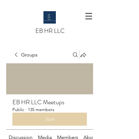
EB HR LLC
Groups
EB HR LLC Meetups
Public
·
135 members
Join
Discussion
Media
Members
About