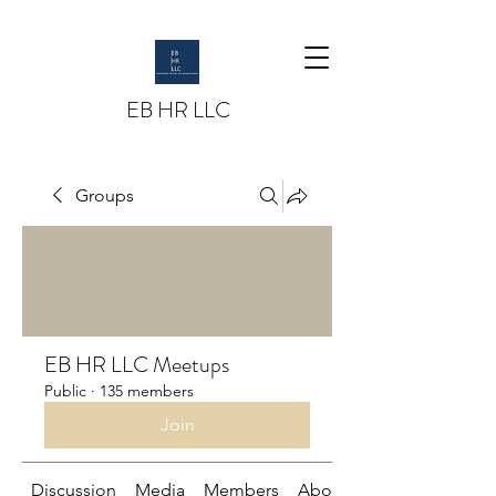
EB HR LLC
Groups
EB HR LLC Meetups
Public
·
135 members
Join
Discussion
Media
Members
About