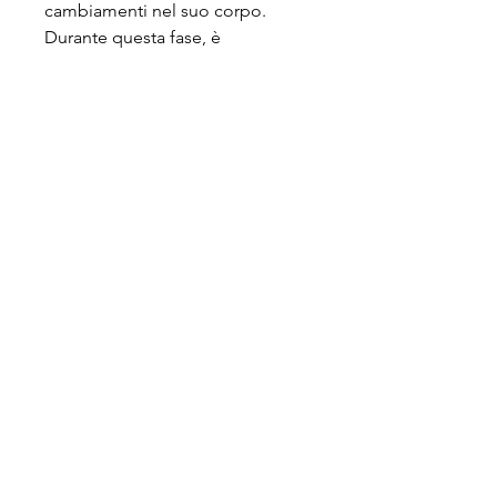
cambiamenti nel suo corpo. 
Durante questa fase, è 
importante iniziare a pensare alla 
preparazione per il parto. Le 
mamme dovrebbero considerare 
l'iscrizione a un corso prenatale 
per imparare le tecniche di 
respirazione e rilassamento che 
possono essere utili durante il 
lavoro di parto. È anche 
consigliabile iniziare a discutere 
delle opzioni di parto con il 
proprio medico o ostetrica.
Cura di sé
Durante questa fase della 
gravidanza, esploreremo i punti 
chiave della 30 settimane di 
gravidanza del bambino.