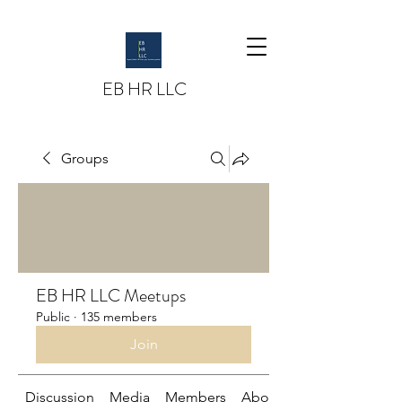
EB HR LLC
Groups
EB HR LLC Meetups
Public
·
135 members
Join
Discussion
Media
Members
About