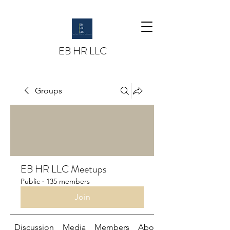
EB HR LLC
Groups
EB HR LLC Meetups
Public
·
135 members
Join
Discussion
Media
Members
About