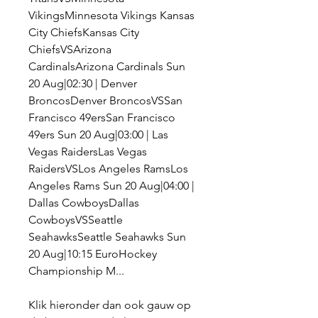
VikingsMinnesota Vikings Kansas 
City ChiefsKansas City 
ChiefsVSArizona 
CardinalsArizona Cardinals Sun 
20 Aug|02:30 | Denver 
BroncosDenver BroncosVSSan 
Francisco 49ersSan Francisco 
49ers Sun 20 Aug|03:00 | Las 
Vegas RaidersLas Vegas 
RaidersVSLos Angeles RamsLos 
Angeles Rams Sun 20 Aug|04:00 | 
Dallas CowboysDallas 
CowboysVSSeattle 
SeahawksSeattle Seahawks Sun 
20 Aug|10:15 EuroHockey 
Championship M...
Klik hieronder dan ook gauw op 