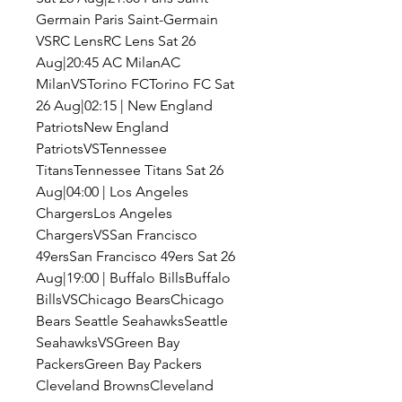
Germain Paris Saint-Germain 
VSRC LensRC Lens Sat 26 
Aug|20:45 AC MilanAC 
MilanVSTorino FCTorino FC Sat 
26 Aug|02:15 | New England 
PatriotsNew England 
PatriotsVSTennessee 
TitansTennessee Titans Sat 26 
Aug|04:00 | Los Angeles 
ChargersLos Angeles 
ChargersVSSan Francisco 
49ersSan Francisco 49ers Sat 26 
Aug|19:00 | Buffalo BillsBuffalo 
BillsVSChicago BearsChicago 
Bears Seattle SeahawksSeattle 
SeahawksVSGreen Bay 
PackersGreen Bay Packers 
Cleveland BrownsCleveland 