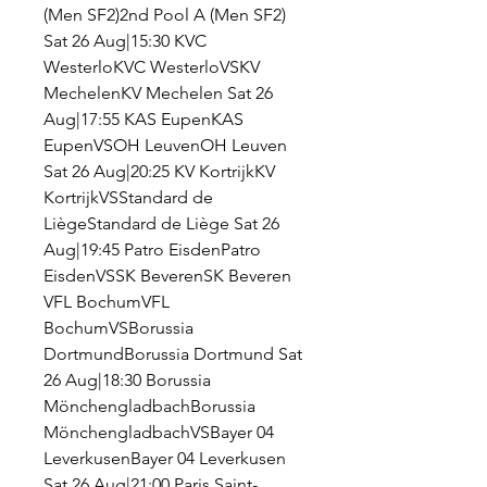
(Men SF2)2nd Pool A (Men SF2) 
Sat 26 Aug|15:30 KVC 
WesterloKVC WesterloVSKV 
MechelenKV Mechelen Sat 26 
Aug|17:55 KAS EupenKAS 
EupenVSOH LeuvenOH Leuven 
Sat 26 Aug|20:25 KV KortrijkKV 
KortrijkVSStandard de 
LiègeStandard de Liège Sat 26 
Aug|19:45 Patro EisdenPatro 
EisdenVSSK BeverenSK Beveren 
VFL BochumVFL 
BochumVSBorussia 
DortmundBorussia Dortmund Sat 
26 Aug|18:30 Borussia 
MönchengladbachBorussia 
MönchengladbachVSBayer 04 
LeverkusenBayer 04 Leverkusen 
Sat 26 Aug|21:00 Paris Saint-