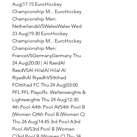
Aug|17:15 EuroHockey 
Championship M... EuroHockey 
Championship Men: 
NetherlandsVSWalesWales Wed 
23 Aug|19:30 EuroHockey 
Championship M... EuroHockey 
Championship Men: 
FranceVSGermanyGermany Thu 
24 Aug|20:00 | Al RaedAl 
RaedVSAl HilalAl Hilal Al 
RiyadhAl RiyadhVSIttihad 
FCIttihad FC Thu 24 Aug|03:00 
PFL PFL Playoffs: Welterweights & 
Lightweights Thu 24 Aug|12:30 
4th Pool A4th Pool AVS4th Pool B 
(Women C)4th Pool B (Women C) 
Thu 24 Aug|14:45 3rd Pool A3rd 
Pool AVS3rd Pool B (Women 
C)3rd Pool B (Women C) Thu 24 