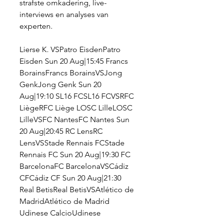
strafste omkadering, live-
interviews en analyses van 
experten.
Lierse K. VSPatro EisdenPatro 
Eisden Sun 20 Aug|15:45 Francs 
BorainsFrancs BorainsVSJong 
GenkJong Genk Sun 20 
Aug|19:10 SL16 FCSL16 FCVSRFC 
LiègeRFC Liège LOSC LilleLOSC 
LilleVSFC NantesFC Nantes Sun 
20 Aug|20:45 RC LensRC 
LensVSStade Rennais FCStade 
Rennais FC Sun 20 Aug|19:30 FC 
BarcelonaFC BarcelonaVSCádiz 
CFCádiz CF Sun 20 Aug|21:30 
Real BetisReal BetisVSAtlético de 
MadridAtlético de Madrid 
Udinese CalcioUdinese 