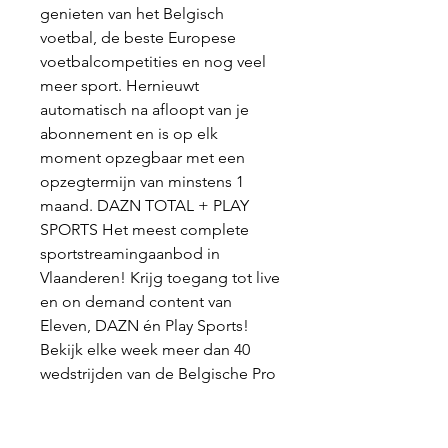
genieten van het Belgisch 
voetbal, de beste Europese 
voetbalcompetities en nog veel 
meer sport. Hernieuwt 
automatisch na afloopt van je 
abonnement en is op elk 
moment opzegbaar met een 
opzegtermijn van minstens 1 
maand. DAZN TOTAL + PLAY 
SPORTS Het meest complete 
sportstreamingaanbod in 
Vlaanderen! Krijg toegang tot live 
en on demand content van 
Eleven, DAZN én Play Sports! 
Bekijk elke week meer dan 40 
wedstrijden van de Belgische Pro 
Leagues, de Lotto Super League, 
de beste Europese competities, 
NBA, NFL, UFC, PFL én het 