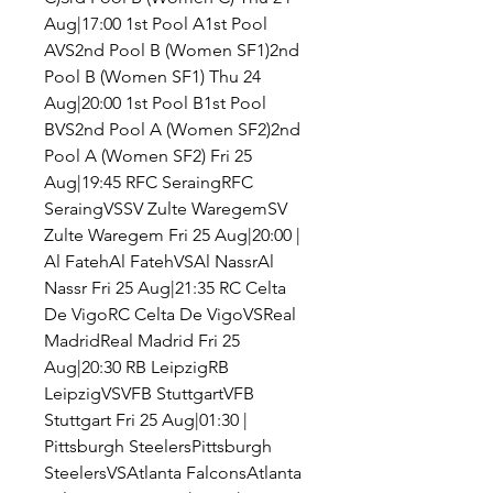
Aug|17:00 1st Pool A1st Pool 
AVS2nd Pool B (Women SF1)2nd 
Pool B (Women SF1) Thu 24 
Aug|20:00 1st Pool B1st Pool 
BVS2nd Pool A (Women SF2)2nd 
Pool A (Women SF2) Fri 25 
Aug|19:45 RFC SeraingRFC 
SeraingVSSV Zulte WaregemSV 
Zulte Waregem Fri 25 Aug|20:00 | 
Al FatehAl FatehVSAl NassrAl 
Nassr Fri 25 Aug|21:35 RC Celta 
De VigoRC Celta De VigoVSReal 
MadridReal Madrid Fri 25 
Aug|20:30 RB LeipzigRB 
LeipzigVSVFB StuttgartVFB 
Stuttgart Fri 25 Aug|01:30 | 
Pittsburgh SteelersPittsburgh 
SteelersVSAtlanta FalconsAtlanta 