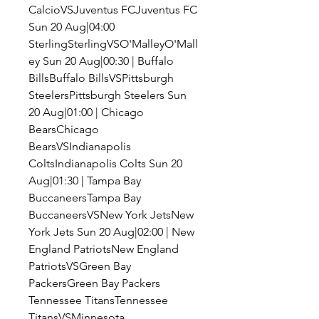
CalcioVSJuventus FCJuventus FC 
Sun 20 Aug|04:00 
SterlingSterlingVSO'MalleyO'Mall
ey Sun 20 Aug|00:30 | Buffalo 
BillsBuffalo BillsVSPittsburgh 
SteelersPittsburgh Steelers Sun 
20 Aug|01:00 | Chicago 
BearsChicago 
BearsVSIndianapolis 
ColtsIndianapolis Colts Sun 20 
Aug|01:30 | Tampa Bay 
BuccaneersTampa Bay 
BuccaneersVSNew York JetsNew 
York Jets Sun 20 Aug|02:00 | New 
England PatriotsNew England 
PatriotsVSGreen Bay 
PackersGreen Bay Packers 
Tennessee TitansTennessee 
TitansVSMinnesota 