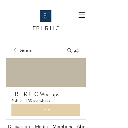
EB HR LLC
Groups
EB HR LLC Meetups
Public
·
135 members
Join
Discussion
Media
Members
About