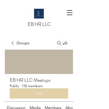
EB HR LLC
Groups
EB HR LLC Meetups
Public
·
135 members
Join
Discussion
Media
Members
About