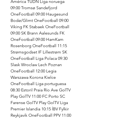
América TUDN Liga noruega 
09:00 Tromsø Sandefjord 
OneFootball 09:00 Haugesund 
Bodø/Glimt OneFootball 09:00 
Viking FK Stabaek OneFootball 
09:00 SK Brann Aalesunds FK 
OneFootball 09:00 HamKam 
Rosenborg OneFootball 11:15 
Strømsgodset IF Lillestrøm SK 
OneFootball Liga Polaca 09:30 
Slask Wroclaw Lech Poznan 
OneFootball 12:00 Legia 
Warszawa Korona Kielce 
OneFootball Liga portuguesa 
08:30 Estoril Praia Río Ave GolTV 
Play GolTV 11:00 FC Porto SC 
Farense GolTV Play GolTV Liga 
Premier Islandia 10:15 ÍBV Fylkir 
Reykjavík OneFootball PPV 11:00 