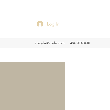
Log In
ebayda@eb-hr.com
484-903-3410