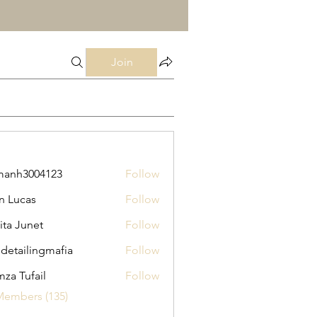
Join
manh3004123
Follow
3004123
n Lucas
Follow
ita Junet
Follow
 detailingmafia
Follow
za Tufail
Follow
Members (135)