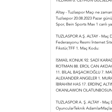
YILDIRIM 6. CEYHUN GÜLSELA
Altay - Tuzlaspor Maçı ne zaman,
Tuzlaspor 20.08.2023 Pazar günü 
Spor, Bein Sports Max 1 canlı yay
TUZLASPOR A.Ş. ALTAY - Maç De
Federasyonu Resmi İnternet Sitesi
Fikstür,TFF 1. Maç Kodu:
İSMAİL KONUK 92. SADİ KAR
ROTMAN 88. EROL CAN AKDAĞ
11. BİLAL BAŞACIKOĞLU 7. MAY
ALEXANDER ANGELER 1. MURA
İBRAHİM HAS 17. ERDİNÇ ALTIN
OKANLAWON OLATUNBOSUN 8
TUZLASPOR A. Ş. ALTAY - Maç De
OyuncularTeknik AdamlarMaçlarM