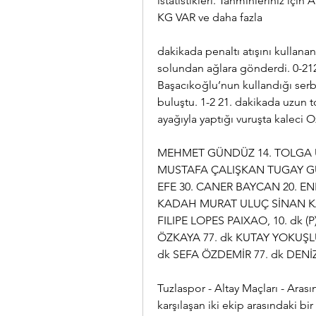
istatistikleri. Tahminleriniz için
KG VAR ve daha fazla
dakikada penaltı atışını kullana
solundan ağlara gönderdi. 0-212.
Başacıkoğlu’nun kullandığı serb
buluştu. 1-2 21. dakikada uzun 
ayağıyla yaptığı vuruşta kaleci 
MEHMET GÜNDÜZ 14. TOLGA Ü
MUSTAFA ÇALIŞKAN TUGAY G
EFE 30. CANER BAYCAN 20. EN
KADAH MURAT ULUÇ SİNAN KA
FILIPE LOPES PAIXAO, 10. dk (P
ÖZKAYA 77. dk KUTAY YOKUŞLU
dk SEFA ÖZDEMİR 77. dk DENİ
Tuzlaspor - Altay Maçları - Aras
karşılaşan iki ekip arasındaki bi