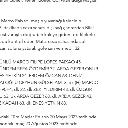
 Atılan Goller, Yenen Goller, Gol Atamadığı Maçlar, 
n Marco Paixao, meşin yuvarlağı kalecinin 
 dakikada ceza sahası dışı sağ çaprazdan Bilal 
est vuruşta doğrudan kaleye giden top filelerle 
topu kontrol eden Mata, ceza sahasında sol 
Ozan soluna yatarak gole izin vermedi. 32.
NLÜ MARCO FILIPE LOPES PAIXAO 45. 
ÜNDEM SEFA ÖZDEMİR 32. ARDA GEZER ONUR 
ES YETKİN 24. ERDEM ÖZCAN 63. DENİZ 
LOĞLU CEYHUN GÜLSELAM, 3. dk (H) MARCO 
) 90+4. dk 22. dk ZEKİ YILDIRIM 43. dk ÖZGÜR 
 63. dk ARDA GEZER 63. dk ARDA GEZER 43. 
Z KADAH 63. dk ENES YETKİN 63.
ındaki Tüm Maçlar En son 20 Mayıs 2023 tarihinde 
r sonraki maç 20 Ağustos 2023 tarihinde 