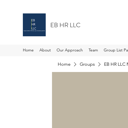
EB HR LLC
Home
About
Our Approach
Team
Group List P
Home
Groups
EB HR LLC 