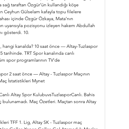
a sağ taraftan Özgür’ün kullandığı köşe 
en Ceyhun Gülselam kafayla topu filelere 
ahası içinde Özgür Özkaya, Mata’nın 
ın uyarısıyla pozisyonu izleyen hakem Abdullah 
ı gösterdi. 10.
, hangi kanalda? 10 saat önce — Altay-Tuzlaspor 
 tarihinde. TRT Spor kanalında canlı 
tüm spor programlarının TV'de
spor 2 saat önce — Altay - Tuzlaspor Maçının 
aç İstatistikleri Mynet
Canlı Altay Spor KulubuvsTuzlasporCanlı. Bahis 
ç bulunamadı. Maç Özetleri. Maçtan sonra Altay 
ikleri TFF 1. Lig, Altay SK - Tuzlaspor maç 