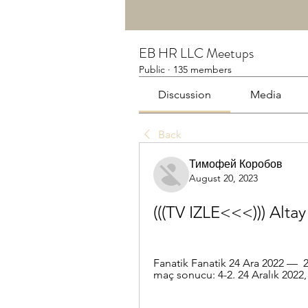
EB HR LLC Meetups
Public
·
135 members
Discussion
Media
Back
Тимофей Коробов
August 20, 2023
(((TV IZLE<<<))) Alta
Fanatik Fanatik 24 Ara 2022 —  24
maç sonucu: 4-2. 24 Aralık 2022,