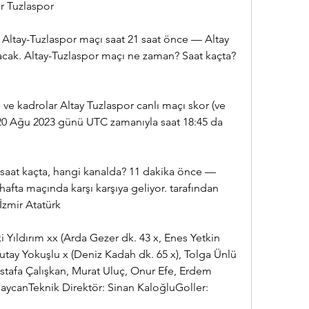
er Tuzlaspor
Altay-Tuzlaspor maçı saat 21 saat önce — Altay 
acak. Altay-Tuzlaspor maçı ne zaman? Saat kaçta? 
 ve kadrolar Altay Tuzlaspor canlı maçı skor (ve 
) 20 Ağu 2023 günü UTC zamanıyla saat 18:45 da 
saat kaçta, hangi kanalda? 11 dakika önce — 
hafta maçında karşı karşıya geliyor. tarafından 
İzmir Atatürk
 Yıldırım xx (Arda Gezer dk. 43 x, Enes Yetkin 
tay Yokuşlu x (Deniz Kadah dk. 65 x), Tolga Ünlü 
tafa Çalışkan, Murat Uluç, Onur Efe, Erdem 
canTeknik Direktör: Sinan KaloğluGoller: 