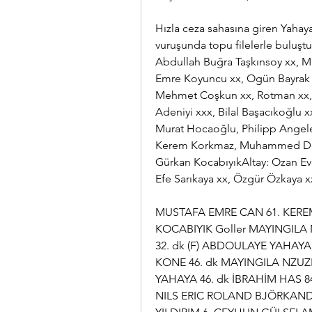
Hızla ceza sahasına giren Yahaya,
vuruşunda topu filelerle buluş
Abdullah Buğra Taşkınsoy xx, Mu
Emre Koyuncu xx, Ogün Bayrak x
Mehmet Coşkun xx, Rotman xx, E
Adeniyi xxx, Bilal Başacıkoğlu x
Murat Hocaoğlu, Philipp Angeler
Kerem Korkmaz, Muhammed Demi
Gürkan KocabıyıkAltay: Ozan Evr
Efe Sarıkaya xx, Özgür Özkaya x
MUSTAFA EMRE CAN 61. KERE
KOCABIYIK Goller MAYINGILA N
32. dk (F) ABDOULAYE YAHAYA, 9
KONE 46. dk MAYINGILA NZUZI
YAHAYA 46. dk İBRAHİM HAS 8
NILS ERIC ROLAND BJÖRKANDE