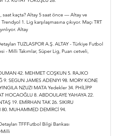
M 15. KUTAY YOKUŞLU 28.
 saat kaçta? Altay 5 saat önce — Altay ve 
Trendyol 1. Lig karşılaşmasına çıkıyor. Maçı TRT 
ınlıyor. Altay
tayları TUZLASPOR A.Ş. ALTAY - Türkiye Futbol 
 - Milli Takımlar, Süper Lig, Puan cetveli, 
ADUMAN 42. MEHMET COŞKUN 5. RAJKO 
 9. SEGUN JAMES ADENIYI 98. MORY KONE 
INGILA NZUZI MATA Yedekler 34. PHİLİPP 
T HOCAOĞLU 8. ABDOULAYE YAHAYA 22. 
TAŞ 19. EMİRHAN TAK 26. SIKIRU 
0. MUHAMMED DEMİRCİ 94.
tayları TFFFutbol Bilgi Bankası 
illi 