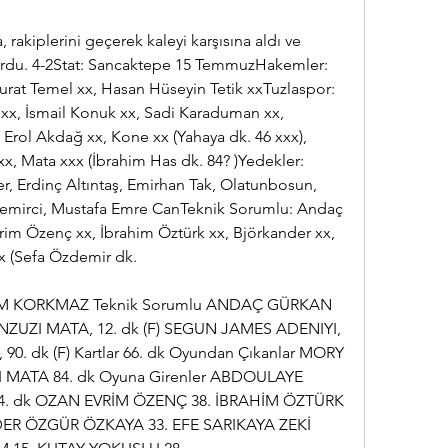
 rakiplerini geçerek kaleyi karşısına aldı ve 
turdu. 4-2Stat: Sancaktepe 15 TemmuzHakemler: 
rat Temel xx, Hasan Hüseyin Tetik xxTuzlaspor: 
x, İsmail Konuk xx, Sadi Karaduman xx, 
rol Akdağ xx, Kone xx (Yahaya dk. 46 xxx), 
xx, Mata xxx (İbrahim Has dk. 84? )Yedekler: 
, Erdinç Altıntaş, Emirhan Tak, Olatunbosun, 
rci, Mustafa Emre CanTeknik Sorumlu: Andaç 
im Özenç xx, İbrahim Öztürk xx, Björkander xx, 
x (Sefa Özdemir dk.
M KORKMAZ Teknik Sorumlu ANDAÇ GÜRKAN 
ZUZI MATA, 12. dk (F) SEGUN JAMES ADENIYI, 
0. dk (F) Kartlar 66. dk Oyundan Çıkanlar MORY 
 MATA 84. dk Oyuna Girenler ABDOULAYE 
4. dk OZAN EVRİM ÖZENÇ 38. İBRAHİM ÖZTÜRK 
R ÖZGÜR ÖZKAYA 33. EFE SARIKAYA ZEKİ 