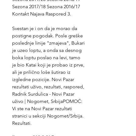
Sezona 2017/18 Sezona 2016/17 
Kontakt Najava Raspored 3.
Svestan je i on da je morao da 
postigne pogodak. Posle greške 
poslednje linije "zmajeva", Bukari 
je uzeo loptu, a onda sa desnog 
boka loptu poslao na levi, tamo 
je bio Katai koji je probao iz prve, 
ali je prilično loše šutirao iz 
izgledne pozicije. Novi Pazar 
rezultati uživo, rezultati, raspored, 
Radnik Surdulica - Novi Pazar 
uživo | Nogomet, SrbijaPOMOĆ: 
Vi ste na Novi Pazar rezultati 
stranici u sekciji Nogomet/Srbija. 
Rezultati.