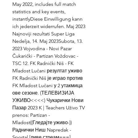
May 2022, includes full match 
statistics and key events, 
instantlyDiese Einwilligung kann 
ich jederzeit widerrufen. Maj 2023 
Najnoviji rezultati Super Liga 
Nedelja, 14. Maj 2023Subota, 13. 
2023 Vojvodina - Novi Pazar 
Čukarički - Partizan Voždovac - 
TSC 12. FK Radnički Niš - FK 
Mladost Lučani резултат уживо 
FK Radnički Niš је играо против 
FK Mladost Lučani у 2 утакмица 
ове сезоне. (ТЕЛЕВИЗИЈА 
УЖИВО<<<<) Чукарички Нови 
Пазар 2023 K | Teachers Uživo TV 
prenos: Partizan - 
Mladost((Гледајте уживо-)) 
Раднички Ниш Napredak - 
Sportal [ливе стреам===] 