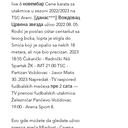
live 6 новембар Cene karata za 
utakmice u sezoni 2022/2023 na 
TSC Areni. [[данас***]] Вождовац 
Црвена звезда uživo 2022 08. 05. 
Rodić je poslao oštar centaršut sa 
levog boka, lopta je stigla do 
Srnića koji je opalio sa nekih 18 
metara, ali nije bio precizan. 2023 
18:55 Čukarički - Radnički Niš 
Spartak ŽK - IMT 21:00 TSC - 
Partizan Voždovac - Javor Matis 
30. 2023 Napredak -TV raspored 
fudbalskih mečeva пре 2 сата — 
TV prenosi fudbalskih utakmica: 
Železničar Pančevo-Voždovac. 
19:00 - Arena Sport 8.
Evo gde možete da gledate uživo 
prenos meča Mladost - Crvena 