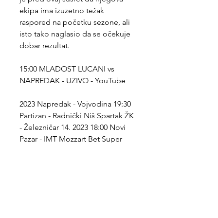
ekipa ima izuzetno težak 
raspored na početku sezone, ali 
isto tako naglasio da se očekuje 
dobar rezultat.
15:00 MLADOST LUCANI vs 
NAPREDAK - UZIVO - YouTube
2023 Napredak - Vojvodina 19:30 
Partizan - Radnički Niš Spartak ŽK 
- Železničar 14. 2023 18:00 Novi 
Pazar - IMT Mozzart Bet Super 
Liga Srbije: Pregled kola Pregled 
odigranih mečeva 3. kola Mozzart 
Bet Super lige Srbije 12 avgust 
2023 Keržakov: Neće nam biti 
lako, ali cilj je da ostvarimo dobar 
rezultat 13 avgust 2023 Derbi kola: 