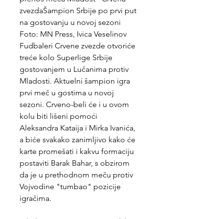
zvezdaŠampion Srbije po prvi put 
na gostovanju u novoj sezoni 
Foto: MN Press, Ivica Veselinov 
Fudbaleri Crvene zvezde otvoriće 
treće kolo Superlige Srbije 
gostovanjem u Lučanima protiv 
Mladosti. Aktuelni šampion igra 
prvi meč u gostima u novoj 
sezoni. Crveno-beli će i u ovom 
kolu biti lišeni pomoći 
Aleksandra Kataija i Mirka Ivanića, 
a biće svakako zanimljivo kako će 
karte promešati i kakvu formaciju 
postaviti Barak Bahar, s obzirom 
da je u prethodnom meču protiv 
Vojvodine "tumbao" pozicije 
igračima.