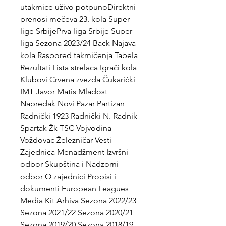
utakmice uživo potpunoDirektni 
prenosi mečeva 23. kola Super 
lige SrbijePrva liga Srbije Super 
liga Sezona 2023/24 Back Najava 
kola Raspored takmičenja Tabela 
Rezultati Lista strelaca Igrači kola 
Klubovi Crvena zvezda Čukarički 
IMT Javor Matis Mladost 
Napredak Novi Pazar Partizan 
Radnički 1923 Radnički N. Radnik 
Spartak Žk TSC Vojvodina 
Voždovac Železničar Vesti 
Zajednica Menadžment Izvršni 
odbor Skupština i Nadzorni 
odbor O zajednici Propisi i 
dokumenti European Leagues 
Media Kit Arhiva Sezona 2022/23 
Sezona 2021/22 Sezona 2020/21 
Sezona 2019/20 Sezona 2018/19 