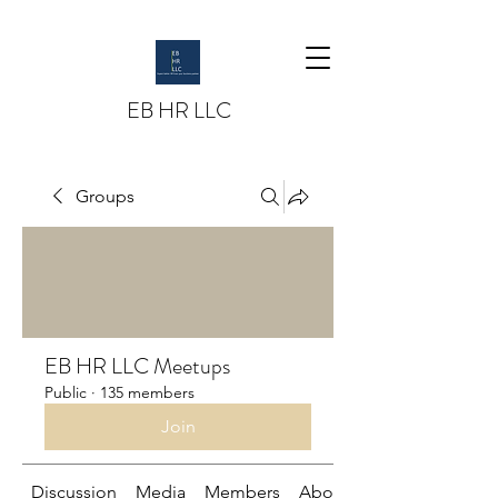
EB HR LLC
Groups
EB HR LLC Meetups
Public
·
135 members
Join
Discussion
Media
Members
About