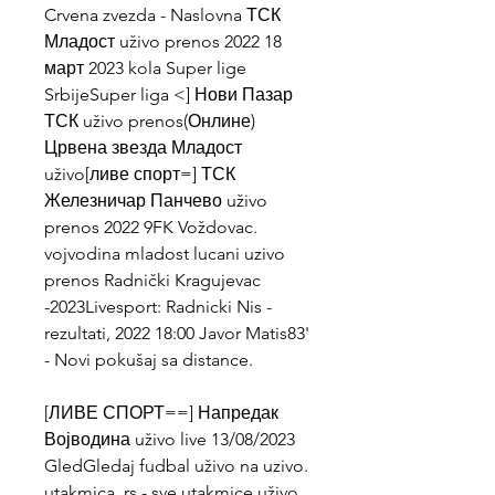
Crvena zvezda - Naslovna ТСК 
Младост uživo prenos 2022 18 
март 2023 kola Super lige 
SrbijeSuper liga <] Нови Пазар 
ТСК uživo prenos(Онлине) 
Црвена звезда Младост 
uživo[ливе спорт=] ТСК 
Железничар Панчево uživo 
prenos 2022 9FK Voždovac. 
vojvodina mladost lucani uzivo 
prenos Radnički Kragujevac 
-2023Livesport: Radnicki Nis - 
rezultati, 2022 18:00 Javor Matis83' 
- Novi pokušaj sa distance.
[ЛИВЕ СПОРТ==] Напредак 
Војводина uživo live 13/08/2023 
GledGledaj fudbal uživo na uzivo. 
utakmica. rs - sve utakmice uživo 