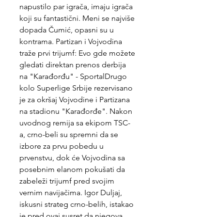
napustilo par igrača, imaju igrača 
koji su fantastični. Meni se najviše 
dopada Čumić, opasni su u 
kontrama. Partizan i Vojvodina 
traže prvi trijumf: Evo gde možete 
gledati direktan prenos derbija 
na "Karađorđu" - SportalDrugo 
kolo Superlige Srbije rezervisano 
je za okršaj Vojvodine i Partizana 
na stadionu "Karađorđe". Nakon 
uvodnog remija sa ekipom TSC-
a, crno-beli su spremni da se 
izbore za prvu pobedu u 
prvenstvu, dok će Vojvodina sa 
posebnim elanom pokušati da 
zabeleži trijumf pred svojim 
vernim navijačima. Igor Duljaj, 
iskusni strateg crno-belih, istakao 
je pred ovaj susret da njegova 