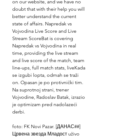
on our website, and we have no 
doubt that with their help you will 
better understand the current 
state of affairs. Napredak vs 
Vojvodina Live Score and Live 
Stream ScoreBat is covering 
Napredak vs Vojvodina in real 
time, providing the live stream 
and live score of the match, team 
line-ups, full match stats, liveKada 
se izgubi lopta, odmah se traži 
on. Opasan je po protivnički tim. 
Na suprotnoj strani, trener 
Vojvodine, Radoslav Batak, izrazio 
je optimizam pred nadolazeći 
derbi.
foto: FK Novi Pazar. [ДАНАС##] 
Црвена звезда Младост uživo 