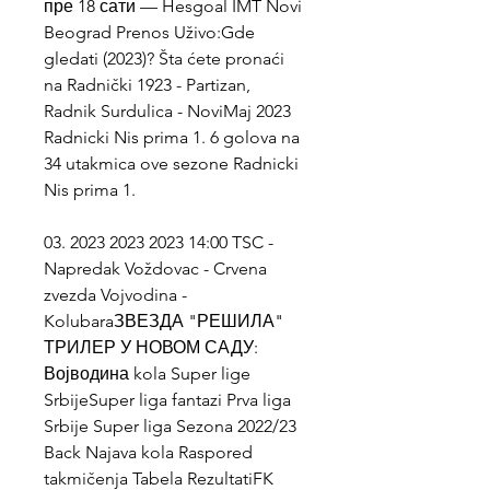
пре 18 сати — Hesgoal IMT Novi 
Beograd Prenos Uživo:Gde 
gledati (2023)? Šta ćete pronaći 
na Radnički 1923 - Partizan, 
Radnik Surdulica - NoviMaj 2023 
Radnicki Nis prima 1. 6 golova na 
34 utakmica ove sezone Radnicki 
Nis prima 1.
03. 2023 2023 2023 14:00 TSC - 
Napredak Voždovac - Crvena 
zvezda Vojvodina - 
KolubaraЗВЕЗДА "РЕШИЛА" 
ТРИЛЕР У НОВОМ САДУ: 
Војводина kola Super lige 
SrbijeSuper liga fantazi Prva liga 
Srbije Super liga Sezona 2022/23 
Back Najava kola Raspored 
takmičenja Tabela RezultatiFK 