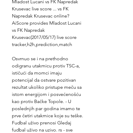
Mladost Lucani vs FK Napredak 
Krusevac live score ... vs FK 
Napredak Krusevac online?
AiScore provides Mladost Lucani 
vs FK Napredak 
Krusevac(2017/05/17) live score 
tracker,h2h,prediction,match
Osvrnuo se i na prethodno 
odigranu utakmicu protiv TSC-a, 
ističući da momci imaju 
potencijal da ostvare pozitivan 
rezultat ukoliko pristupe meču sa 
istom energijom i posvećenošću 
kao protiv Bačke Topole. - U 
poslednjih par godina imamo te 
prve četiri utakmice koje su teške. 
Fudbal uživo prenosi Gledaj 
fudbal uživo na uzivo. rs - sve 