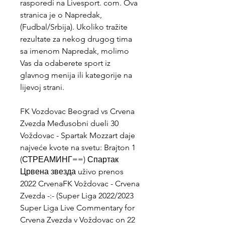
rasporedi na Livesport. com. Ova 
stranica je o Napredak, 
(Fudbal/Srbija). Ukoliko tražite 
rezultate za nekog drugog tima 
sa imenom Napredak, molimo 
Vas da odaberete sport iz 
glavnog menija ili kategorije na 
lijevoj strani.
FK Vozdovac Beograd vs Crvena 
Zvezda Međusobni dueli 30 
Voždovac - Spartak Mozzart daje 
najveće kvote na svetu: Brajton 1 
(СТРЕАМИНГ==) Спартак 
Црвена звезда uživo prenos 
2022 CrvenaFK Voždovac - Crvena 
Zvezda -:- (Super Liga 2022/2023 
Super Liga Live Commentary for 
Crvena Zvezda v Voždovac on 22 