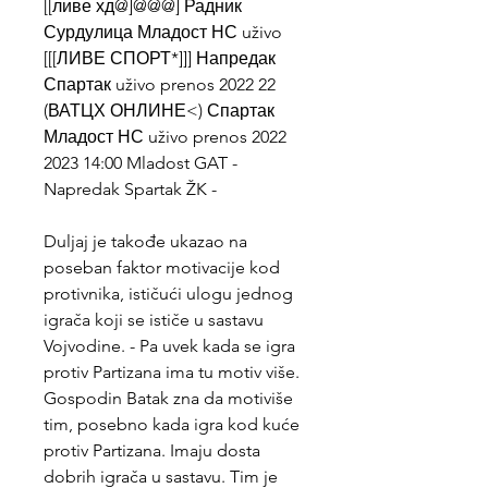
[[ливе хд@]@@@] Радник 
Сурдулица Младост НС uživo 
[[[ЛИВЕ СПОРТ*]]] Напредак 
Спартак uživo prenos 2022 22 
(ВАТЦХ ОНЛИНЕ<) Спартак 
Младост НС uživo prenos 2022 
2023 14:00 Mladost GAT - 
Napredak Spartak ŽK -
Duljaj je takođe ukazao na 
poseban faktor motivacije kod 
protivnika, ističući ulogu jednog 
igrača koji se ističe u sastavu 
Vojvodine. - Pa uvek kada se igra 
protiv Partizana ima tu motiv više. 
Gospodin Batak zna da motiviše 
tim, posebno kada igra kod kuće 
protiv Partizana. Imaju dosta 
dobrih igrača u sastavu. Tim je 