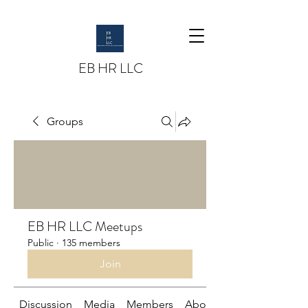
EB HR LLC
Groups
EB HR LLC Meetups
Public
·
135 members
Join
Discussion
Media
Members
About