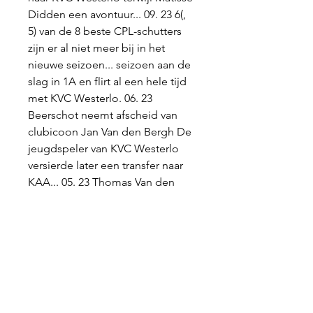
Didden een avontuur... 09. 23 6(, 
5) van de 8 beste CPL-schutters 
zijn er al niet meer bij in het 
nieuwe seizoen... seizoen aan de 
slag in 1A en flirt al een hele tijd 
met KVC Westerlo. 06. 23 
Beerschot neemt afscheid van 
clubicoon Jan Van den Bergh De 
jeugdspeler van KVC Westerlo 
versierde later een transfer naar 
KAA... 05. 23 Thomas Van den 
Keybus ruilt Club Brugge 
definitief voor Westerlo Thomas 
Van den Keybus trekt definitief 
naar KVC Westerlo, waar hij de 
twee voorbije seizoenen op 
huurbasis speelde. Dat hebben 
de Kemphanen en Club Brugge, 