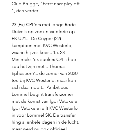
Club Brugge, "Eerst naar play-off 
1, dan verder
23 (Ex)-CPL’ers met jonge Rode 
Duivels op zoek naar glorie op 
EK U21... De Cuyper (22) 
kampioen met KVC Westerlo, 
waarin hij zes keer... 15. 23 
Minireeks 'ex-spelers CPL': hoe 
zou het zijn met... Thomas 
Ephestion?... de zomer van 2020 
toe bij KVC Westerlo, maar kon 
zich daar nooit... Ambitieus 
Lommel begint transferzomer 
met de komst van Igor Vetokele 
Igor Vetokele ruilt KVC Westerlo 
in voor Lommel SK. De transfer 
hing al enkele dagen in de lucht, 
maar werd nu ook officieel 